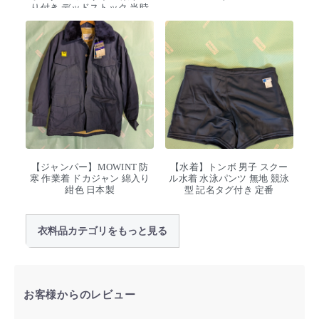
り付き デッドストック 当時
物
【ジャンパー】MOWINT 防
【水着】トンボ 男子 スクー
寒 作業着 ドカジャン 綿入り
ル水着 水泳パンツ 無地 競泳
紺色 日本製
型 記名タグ付き 定番
衣料品カテゴリをもっと見る
お客様からのレビュー