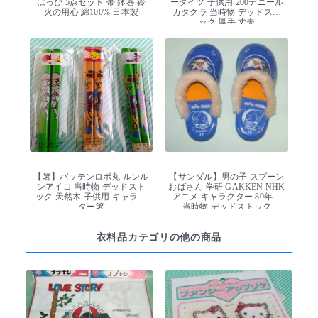
はっぴ 5点セット 帯 鉢巻 鈴
ータイツ 子供用 200デニール
火の用心 綿100% 日本製
カタクラ 当時物 デッドスト
ック 厚手 丈夫
【箸】バッテンロボ丸 ルンル
【サンダル】男の子 スプーン
ンアイコ 当時物 デッドスト
おばさん 学研 GAKKEN NHK
ック 天然木 子供用 キャラク
アニメ キャラクター 80年代
ター箸
当時物 デッドストック
衣料品カテゴリの他の商品