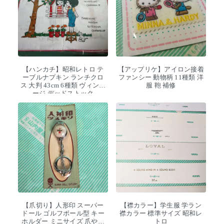
【ハンカチ】昭和レトロ テ
【アップリケ】アイロン接着
ーブルナプキン ランチクロ
ファンシー 動物柄 11種類 洋
ス 大判 43cm 6種類 ヴィンテ
服 鞄 補修
ージ デッドストック
【爪切り】人形印 スーパー
【襟カラー】学生服 学ラン
ドール ゴルフボール型 キー
襟カラー 標準サイズ 昭和レ
ホルダー ミニサイズ 爪やす
トロ