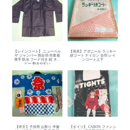
【レインコート】 ニューベル
【雨具】アポニール ラッキー
ザ ジャンパー 雨合羽 作業着
絣コート ナイロン 合羽 レイ
厚手 防水 フード付き 紺 ネイ
ンコート上下
ビー 動きやすい
【伴天】子供用 お祭り 半被
【タイツ】 CARON ファンシ