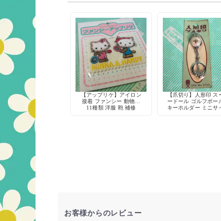
【アップリケ】アイロン
【爪切り】人形印 ス
接着 ファンシー 動物柄
ードール ゴルフボー
11種類 洋服 鞄 補修
キーホルダー ミニサ
爪やすり付き デッド
ック 当時物
お客様からのレビュー