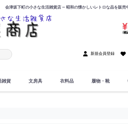
会津坂下町の小さな生活雑貨店 — 昭和の懐かしいレトロな品を販売
入力
新規会員登録
活雑貨
文房具
衣料品
履物・靴
インテリア
DIY・修理・自作
お風呂・トイレ
掃除・洗濯用具
裁縫
調理器具・料理関連
トイレットペーパー・
食器
筆記用具
事務用品
絵画・習字
テープ
玩具・おもちゃ
ノート
洋服
ジャージ・運動着
帽子
下着・手袋・靴下
鞄
アクセサリー・小物
ハンカチ・タオル類
化粧品
寝具
足袋
スリッパ
サンダル
シューズ
ちり紙・ティッシュ