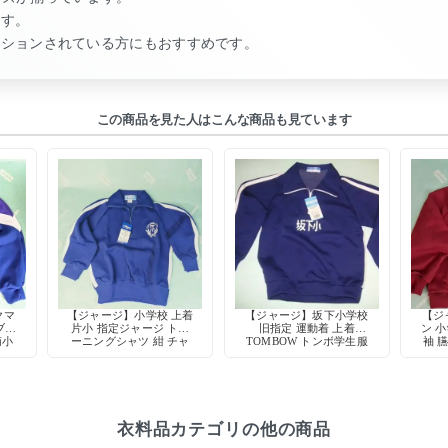
です。
クションされている方にもおすすめです。
この商品を見た人はこんな商品も見ています
クマ
【ジャージ】小学校 上着
【ジャージ】坂下小学校
【ジ
ブル
片小 指定ジャージ トレ
旧指定 運動着 上着
ン 小
南小
ーニングシャツ 紺 チャ
TOMBOW トンボ学生服
袖 
グ付
ック式 モリリン FRED
体操服 希少 当時物
ロ 
衣料品カテゴリの他の商品