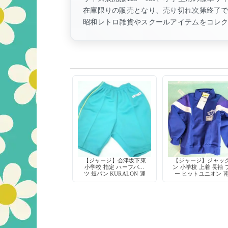
在庫限りの販売となり、売り切れ次第終了
昭和レトロ雑貨やスクールアイテムをコレ
【ジャージ】会津坂下東
【ジャージ】ジャッ
小学校 指定 ハーフパン
ン 小学校 上着 長袖 
ツ 短パン KURALON 運
ー ヒットユニオン 
動着
マーク付 ネームタ
当時物