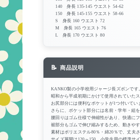
140 身長 135-145 ウエスト 54-62
150 身長 145-155 ウエスト 58-66
S 身長 160 ウエスト 72
M 身長 165 ウエスト 76
L 身長 170 ウエスト 80
商品説明
KANKO製の小学校用ジャージ長ズボンです
昭和から平成初期にかけて使用されていた
お尻部分には便利なポケットが1つ付いてい
さらに、ポケット部分には名前・学年・組
腰回りはゴム仕様で伸縮性があり、快適に
裾部分もゴムで伸び縮みするため、動きや
素材はポリエステル80％・綿20％で、丈夫
サイズ展開は120～150、小学生用の標準