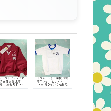
ャージ】ジャックマ
【ジャージ】小学校 運動
学校 体操服 上着 長
着 Tシャツ ヒットユニオ
臙脂 小豆色 昭和レト
ン 白 青ライン 学校指定
デッドストック 日本
昭和レトロ デッドストッ
製
ク