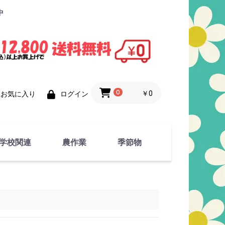
中
0
￥0
お気に入り
ログイン
学校関連
農作業
季節物
衣類
文具
運動用具
金属製品
竹・藁 製品
衣類品
春物
夏物
秋物
冬物