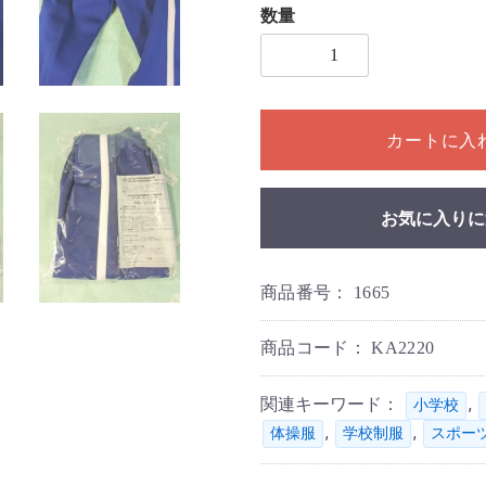
数量
1個以上の数量を入力してく
カートに入
お気に入りに
商品番号：
1665
商品コード：
KA2220
関連キーワード：
,
小学校
,
,
体操服
学校制服
スポー