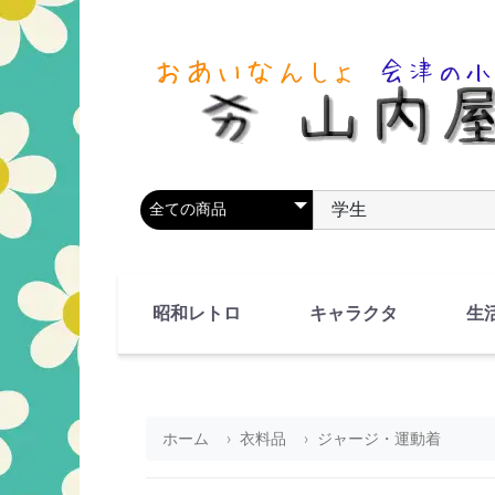
商品カテゴリを選択
商品名やキーワードを
昭和レトロ
キャラクタ
生
90's(平成2-11年)
80's(昭和55-64年)
70's(昭和45-54年)
60's(昭和35-44年)
50's(昭和25-34年)
40's(昭和15-24年)
30's(昭和5-14年)
漫画・アニメ
人物・動物
ホーム
衣料品
ジャージ・運動着