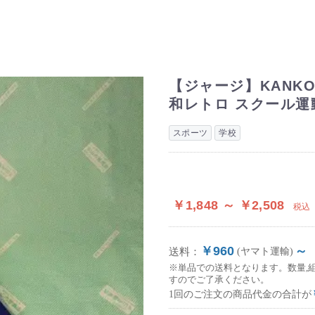
【ジャージ】KANKO
和レトロ スクール運
スポーツ
学校
￥1,848 ～ ￥2,508
税込
￥960
～
送料：
(ヤマト運輸)
※単品での送料となります。数量,
すのでご了承ください。
1回のご注文の商品代金の合計が