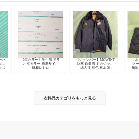
ーパ
【襟カラー】学生服 学ラ
【ジャンパー】MOWINT
【水
ル型
ン 襟カラー 標準サイズ
防寒 作業着 ドカジャン
クー
イズ
昭和レトロ
綿入り 紺色 日本製
無地
スト
衣料品カテゴリをもっと見る