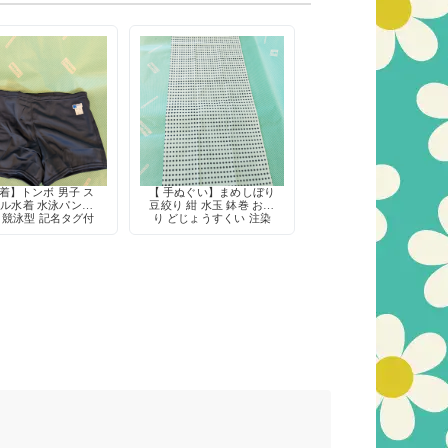
着】トンボ 男子 ス
【 手ぬぐい】まめしぼり
ル水着 水泳パンツ
豆絞り 紺 水玉 鉢巻 お祭
 競泳型 記名タグ付
り どじょうすくい 注染
き 定番
綿100% 日本製