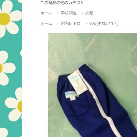
この商品の他のカテゴリ
ホーム
学校関連
衣類
ホーム
昭和レトロ
90's(平成2-11年)