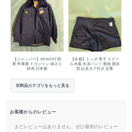
【ジャンパー】MOWINT 防
【水着】トンボ 男子 スクー
寒 作業着 ドカジャン 綿入り
ル水着 水泳パンツ 無地 競泳
紺色 日本製
型 記名タグ付き 定番
衣料品カテゴリをもっと見る
お客様からのレビュー
まだレビューはありません。ぜひ最初のレビュー