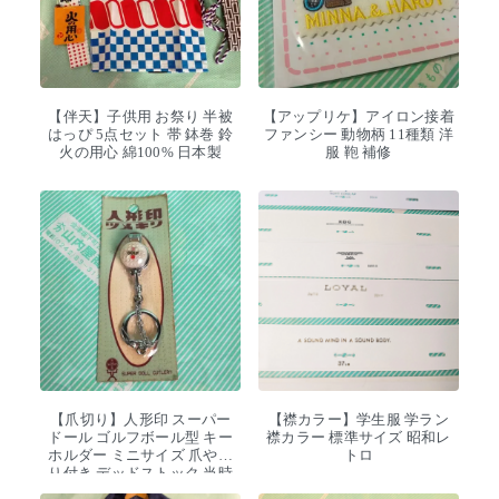
【伴天】子供用 お祭り 半被
【アップリケ】アイロン接着
はっぴ 5点セット 帯 鉢巻 鈴
ファンシー 動物柄 11種類 洋
火の用心 綿100% 日本製
服 鞄 補修
【爪切り】人形印 スーパー
【襟カラー】学生服 学ラン
ドール ゴルフボール型 キー
襟カラー 標準サイズ 昭和レ
ホルダー ミニサイズ 爪やす
トロ
り付き デッドストック 当時
物