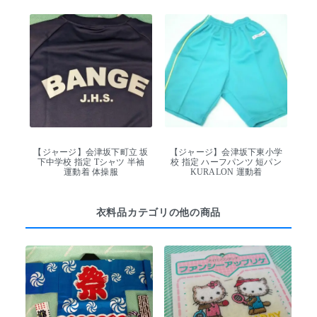
【ジャージ】会津坂下町立 坂
【ジャージ】会津坂下東小学
下中学校 指定 Tシャツ 半袖
校 指定 ハーフパンツ 短パン
運動着 体操服
KURALON 運動着
衣料品カテゴリの他の商品