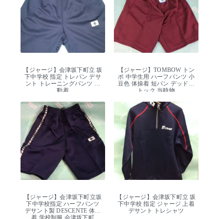
【ジャージ】会津坂下町立 坂
【ジャージ】TOMBOW トン
下中学校 指定 トレパン デサ
ボ 中学生用 ハーフパンツ 小
ント トレーニングパンツ 運
豆色 体操着 短パン デッドス
動着
トック 当時物
【ジャージ】会津坂下町立坂
【ジャージ】会津坂下町立 坂
下中学校指定 ハーフパンツ
下中学校 指定 ジャージ 上着
デサント製 DESCENTE 体操
デサント トレシャツ
着 学校制服 会津坂下町