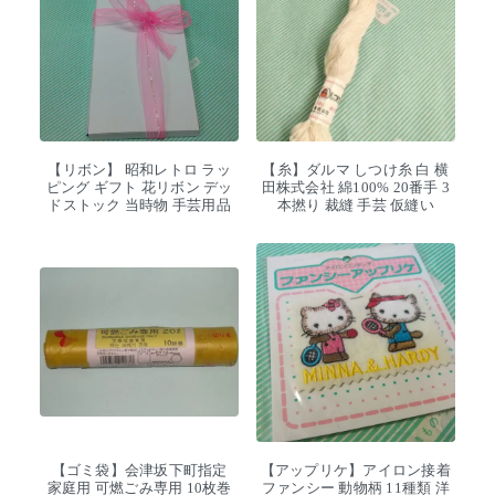
【リボン】 昭和レトロ ラッ
【糸】ダルマ しつけ糸 白 横
ピング ギフト 花リボン デッ
田株式会社 綿100% 20番手 3
ドストック 当時物 手芸用品
本撚り 裁縫 手芸 仮縫い
【ゴミ袋】会津坂下町指定
【アップリケ】アイロン接着
家庭用 可燃ごみ専用 10枚巻
ファンシー 動物柄 11種類 洋