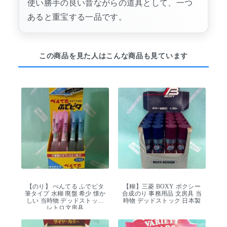
使い勝手の良い昔ながらの道具として、一つ
あると重宝する一品です。
この商品を見た人はこんな商品も見ています
【のり】 ぺんてる ふでピタ
【糊】三菱 BOXY ボクシー
筆タイプ 水糊 廃盤 希少 懐か
合成のり 事務用品 文房具 当
しい 当時物 デッドストック
時物 デッドストック 日本製
レトロ文房具