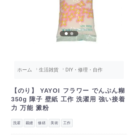
ホーム
生活雑貨
DIY・修理・自作
【のり】 YAYOI フラワー でんぷん糊
350g 障子 壁紙 工作 洗濯用 強い接着
力 万能 澱粉
洗濯
裁縫
修繕
美術
工作