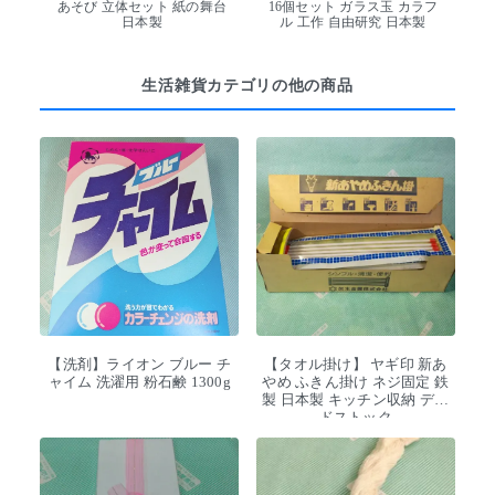
あそび 立体セット 紙の舞台
16個セット ガラス玉 カラフ
日本製
ル 工作 自由研究 日本製
生活雑貨カテゴリの他の商品
【洗剤】ライオン ブルー チ
【タオル掛け】 ヤギ印 新あ
ャイム 洗濯用 粉石鹸 1300g
やめ ふきん掛け ネジ固定 鉄
製 日本製 キッチン収納 デッ
ドストック