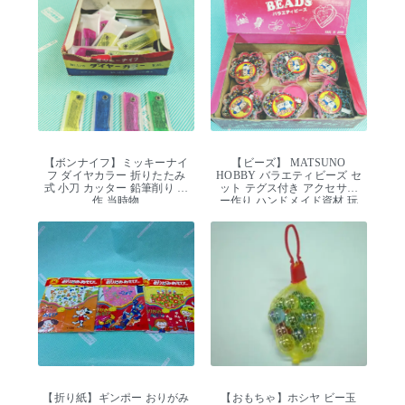
【ボンナイフ】ミッキーナイ
【ビーズ】 MATSUNO
フ ダイヤカラー 折りたたみ
HOBBY バラエティビーズ セ
式 小刀 カッター 鉛筆削り 工
ット テグス付き アクセサリ
作 当時物
ー作り ハンドメイド資材 玩
具 デッドストック
【折り紙】ギンポー おりがみ
【おもちゃ】ホシヤ ビー玉