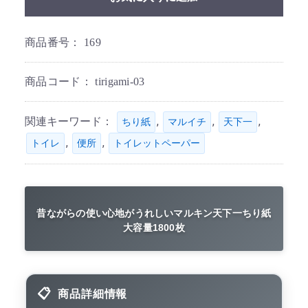
商品番号：
169
商品コード：
tirigami-03
関連キーワード：
,
,
,
ちり紙
マルイチ
天下一
,
,
トイレ
便所
トイレットペーパー
昔ながらの使い心地がうれしいマルキン天下一ちり紙
大容量1800枚
商品詳細情報