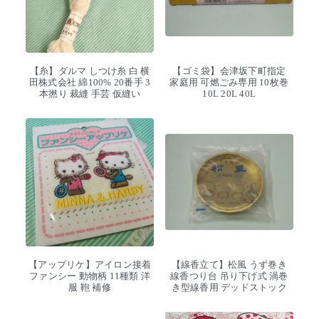
【糸】ダルマ しつけ糸 白 横
【ゴミ袋】会津坂下町指定
田株式会社 綿100% 20番手 3
家庭用 可燃ごみ専用 10枚巻
本撚り 裁縫 手芸 仮縫い
10L 20L 40L
【アップリケ】アイロン接着
【線香立て】松風 うず巻き
ファンシー 動物柄 11種類 洋
線香つり台 吊り下げ式 渦巻
服 鞄 補修
き型線香用 デッドストック