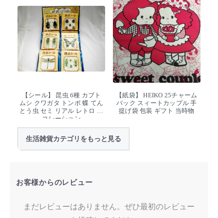
【シール】 昆虫 6種 カブト
【紙袋】 HEIKO 25チャーム
ムシ クワガタ トンボ 蝶 てん
バック スィートカップル 手
とう虫 セミ リアル レトロ デ
提げ袋 包装 ギフト 当時物
コレーション
生活雑貨カテゴリをもっと見る
お客様からのレビュー
まだレビューはありません。ぜひ最初のレビュー