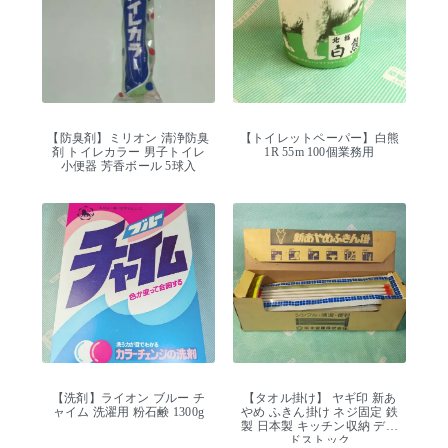
【防臭剤】ミリオン 清浄防臭
【トイレットペーパー】白熊
剤 トイレカラー 男子トイレ
1R 55m 100個業務用
小便器 芳香ボール 5球入
【洗剤】ライオン ブルー チ
【タオル掛け】 ヤギ印 新あ
ャイム 洗濯用 粉石鹸 1300g
やめ ふきん掛け ネジ固定 鉄
製 日本製 キッチン収納 デッ
ドストック