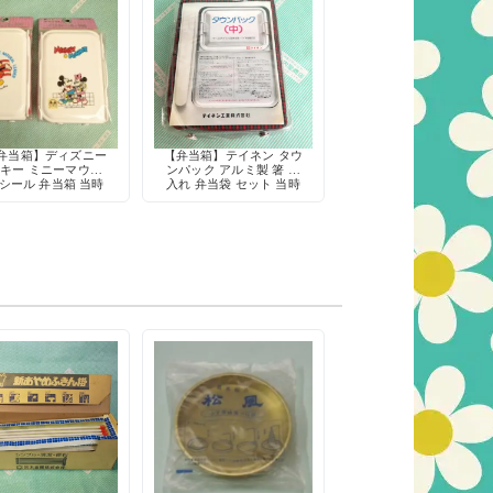
弁当箱】ディズニー
【弁当箱】テイネン タウ
キー ミニーマウス
ンパック アルミ製 箸 菜
シール 弁当箱 当時
入れ 弁当袋 セット 当時
デッドストック テイ
物
ネン工業