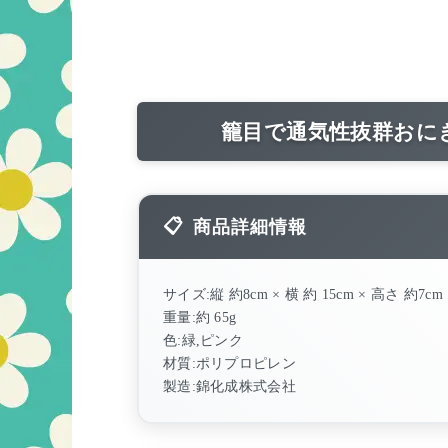
籠目で通気性抜群おに
商品詳細情報
サイズ:縦 約8cm × 横 約 15cm × 高さ 約7cm
重量:約 65g
色:緑,ピンク
材質:ポリプロピレン
製造:錦化成株式会社