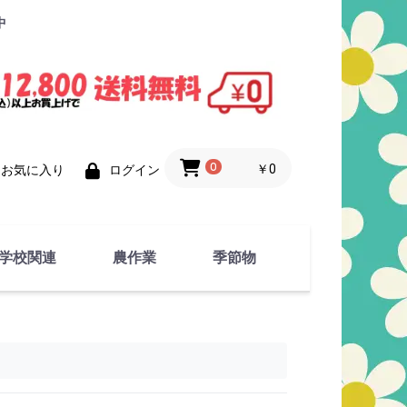
中
0
￥0
お気に入り
ログイン
学校関連
農作業
季節物
衣類
文具
運動用具
金属製品
竹・藁 製品
衣類品
春物
夏物
秋物
冬物