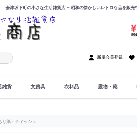
会津坂下町の小さな生活雑貨店 — 昭和の懐かしいレトロな品を販売
入力
新規会員登録
活雑貨
文房具
衣料品
履物・靴
インテリア
DIY・修理・自作
お風呂・トイレ
掃除・洗濯用具
裁縫
調理器具・料理関連
トイレットペーパー・
食器
筆記用具
事務用品
絵画・習字
テープ
玩具・おもちゃ
ノート
洋服
ジャージ・運動着
帽子
下着・手袋・靴下
鞄
アクセサリー・小物
ハンカチ・タオル類
化粧品
寝具
足袋
スリッパ
サンダル
シューズ
ちり紙・ティッシュ
ちり紙・ティッシュ