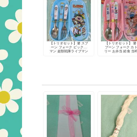
【トリオセット】箸 スプ
【トリオセット】 箸
ーン フォーク ビックリ
プーン フォーク カ
マン 超獣戦隊ライブマン
リー お弁当 給食 当
仮面ライダーBLACK 特
キャラクター
撮 ヒーロー お弁当 給食
カトラリー