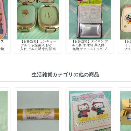
 ス
【お弁当箱】サンキョー
【お弁当箱】テイネン ア
【お
トラ
アルミ 安全菜入 おかず
ルミ製 箸 箸箱 菜入付き
ミッ
時物
入れ アルミ製 小判型 当
無地 デッドストック ブ
プラ
時物 デッドストック
ック型 特大
物 
生活雑貨カテゴリの他の商品