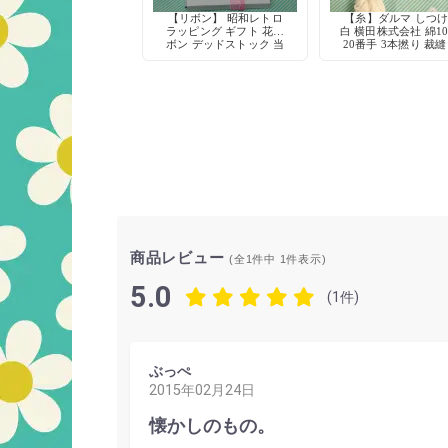
【リボン】 昭和レトロ
【糸】ダルマ しつ
ラッピング ギフト 花リ
白 横田株式会社 綿10
ボン デッドストック 当
20番手 3本撚り 裁縫
時物 手芸用品
芸 仮縫い
商品レビュー
(全1件中
1
件表示)
5.0
(1件)
ぶっぺ
2015年02月24日
懐かしのもの。