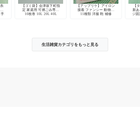
け糸
【ゴミ袋】会津坂下町指
【アップリケ】アイロン
【タ
0%
定 家庭用 可燃ごみ専用
接着 ファンシー 動物柄
新あ
 手
10枚巻 10L 20L 40L
11種類 洋服 鞄 補修
ジ固
チン
生活雑貨カテゴリをもっと見る