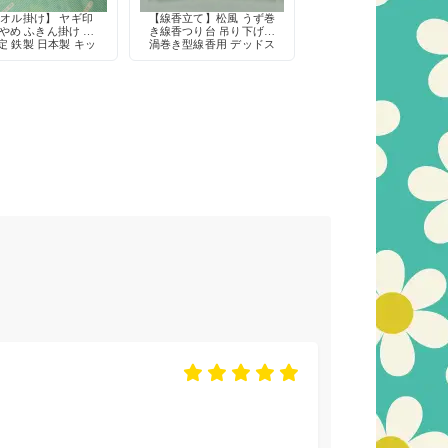
オル掛け】 ヤギ印
【線香立て】松風 うず巻
やめ ふきん掛け ネ
き線香つり台 吊り下げ式
定 鉄製 日本製 キッ
渦巻き型線香用 デッドス
収納 デッドストック
トック