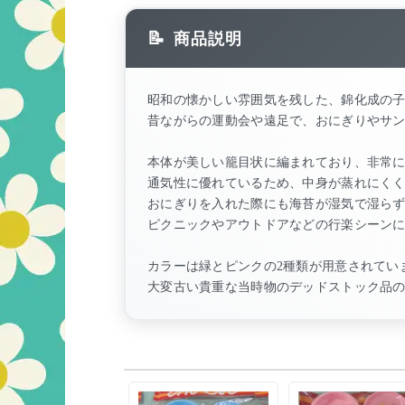
商品説明
昭和の懐かしい雰囲気を残した、錦化成の
昔ながらの運動会や遠足で、おにぎりやサ
本体が美しい籠目状に編まれており、非常
通気性に優れているため、中身が蒸れにく
おにぎりを入れた際にも海苔が湿気で湿ら
ピクニックやアウトドアなどの行楽シーン
カラーは緑とピンクの2種類が用意されてい
大変古い貴重な当時物のデッドストック品