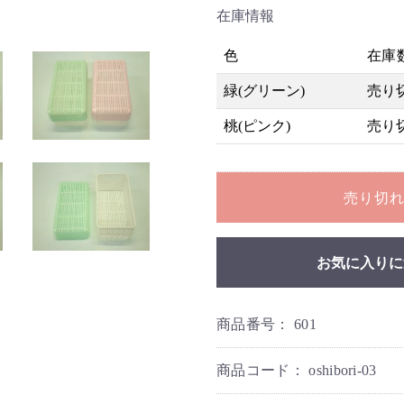
在庫情報
色
在庫
緑(グリーン)
売り
桃(ピンク)
売り
売り切
お気に入りに
商品番号：
601
商品コード：
oshibori-03