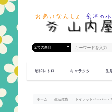
商品カテゴリを選択
商品名やキーワードを
昭和レトロ
キャラクタ
生
90's(平成2-11年)
80's(昭和55-64年)
70's(昭和45-54年)
60's(昭和35-44年)
50's(昭和25-34年)
40's(昭和15-24年)
30's(昭和5-14年)
漫画・アニメ
人物・動物
ホーム
生活雑貨
トイレットペーパー・