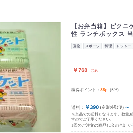
【お弁当箱】ピクニケ
性 ランチボックス 
夏物
スポーツ
料理
レジャー
￥768
税込
38
pt
(5%)
獲得ポイント：
￥390
～
送料：
(定形外郵便)
※単品での送料となります。数量,
すのでご了承ください。
1回のご注文の商品代金の合計が