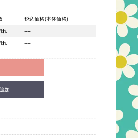
数
税込価格(本体価格)
切れ
----
切れ
----
れ
追加