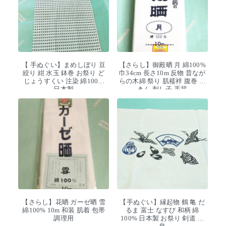
【 手ぬぐい】まめしぼり 豆
【さらし】御殿晒 月 綿100%
絞り 紺 水玉 鉢巻 お祭り ど
巾34cm 長さ10m 反物 昔なが
じょうすくい 注染 綿100%
らの木綿 祭り 肌襦袢 腹巻 ふ
日本製
きん 刺し子 手芸
【さらし】花晒 ガーゼ晒 雪
【手ぬぐい】縁起物 鶴 亀 だ
綿100% 10m 和装 肌着 包帯
るま 富士 なすび 和柄 綿
調理用
100% 日本製 お祭り 剣道 温