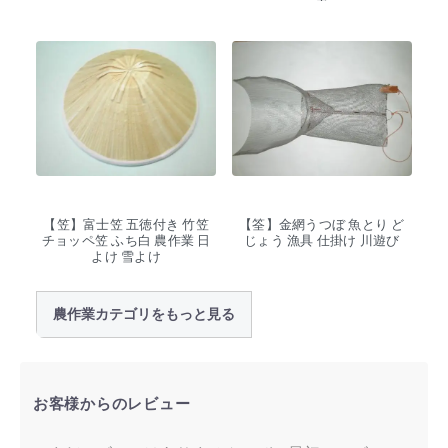
泉
【笠】富士笠 五徳付き 竹笠
【筌】金網うつぼ 魚とり ど
チョッペ笠 ふち白 農作業 日
じょう 漁具 仕掛け 川遊び
よけ 雪よけ
農作業カテゴリをもっと見る
お客様からのレビュー