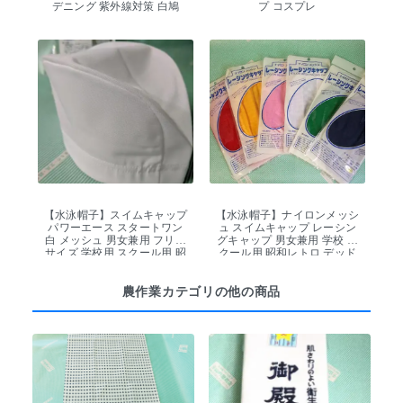
デニング 紫外線対策 白鳩
プ コスプレ
【水泳帽子】スイムキャップ
【水泳帽子】ナイロンメッシ
パワーエース スタートワン
ュ スイムキャップ レーシン
白 メッシュ 男女兼用 フリー
グキャップ 男女兼用 学校 ス
サイズ 学校用 スクール用 昭
クール用 昭和レトロ デッド
和レトロ デッドストック
ストック
農作業カテゴリの他の商品