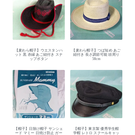
【麦わら帽子】ウエスタンハ
【麦わら帽子】つば短め あご
ット 黒 赤縁 あご紐付き スナ
紐付き 長さ調節可能 頭周り
ップボタン
58cm
【帽子】日除け帽子 サンシェ
【帽子】東京製 優秀学生帽
ード マミー 日焼け防止 ガー
学帽 レトロ スクールキャッ