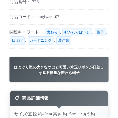
商品番号：
228
商品コード：
mugiwara-02
関連キーワード：
,
,
,
麦わら
むぎわらぼうし
帽子
,
,
日よけ
ガーデニング
農作業
はまぐり型の大きなつばと可愛い水玉リボンが日差し
を遮る軽量な麦わら帽子
商品詳細情報
サイズ:直径 約40cm 高さ 約15cm つば 約