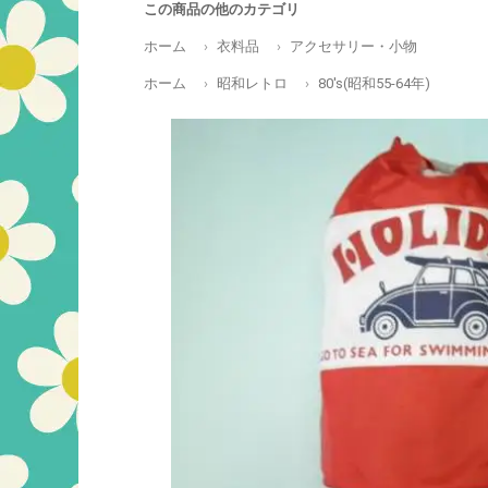
この商品の他のカテゴリ
ホーム
衣料品
アクセサリー・小物
ホーム
昭和レトロ
80's(昭和55-64年)