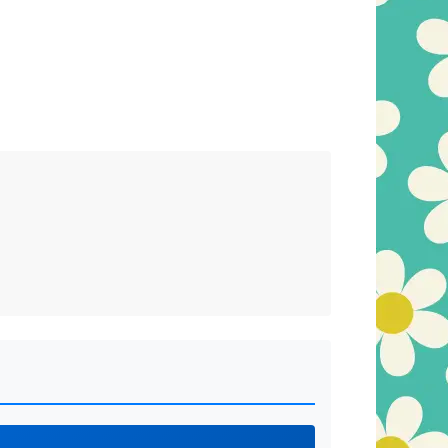
イド資材 玩具 デッドス
トック