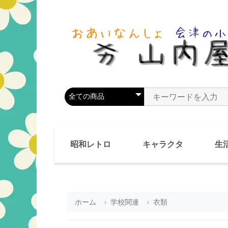
商品カテゴリを選択
商品名やキーワードを
昭和レトロ
キャラクタ
生
90's(平成2-11年)
80's(昭和55-64年)
70's(昭和45-54年)
60's(昭和35-44年)
50's(昭和25-34年)
40's(昭和15-24年)
30's(昭和5-14年)
漫画・アニメ
人物・動物
ホーム
学校関連
衣類