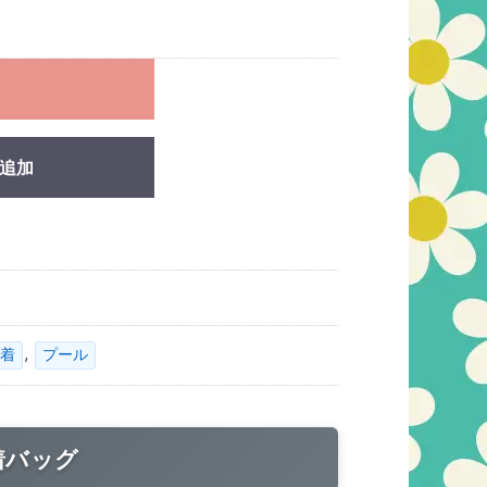
れ
追加
,
着
プール
着バッグ