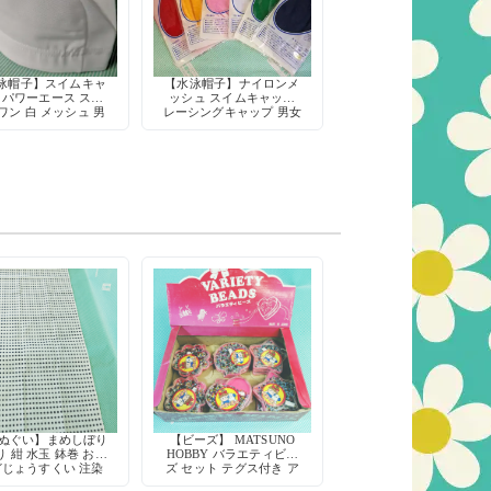
泳帽子】スイムキャ
【水泳帽子】ナイロンメ
 パワーエース スタ
ッシュ スイムキャップ
ワン 白 メッシュ 男
レーシングキャップ 男女
用 フリーサイズ 学
兼用 学校 スクール用 昭
 スクール用 昭和レ
和レトロ デッドストック
ロ デッドストック
手ぬぐい】まめしぼり
【ビーズ】 MATSUNO
 紺 水玉 鉢巻 お祭
HOBBY バラエティビー
どじょうすくい 注染
ズ セット テグス付き ア
綿100% 日本製
クセサリー作り ハンドメ