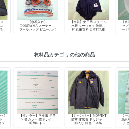
 ス
【水着入れ】
【水着】女子用 スクール
【水
ンツ
TORIYAMA スーナーズ
水着 ツーウェイ 伸縮素
ップ
グ付
プールバッグ ビニールバ
材 丸栄衣料 日本PTA推
ート
ッグ スケルトン 水泳袋
薦 旧型 学校授業用
女兼
デッドストック 当時物
校用
ト
衣料品カテゴリの他の商品
ーパ
【襟カラー】学生服 学ラ
【ジャンパー】MOWINT
【 
ル型
ン 襟カラー 標準サイズ
防寒 作業着 ドカジャン
豆絞り
イズ
昭和レトロ
綿入り 紺色 日本製
り 
スト