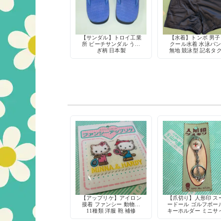
【サンダル】トロイ工業
【水着】トンボ 男子
所 ビーチサンダル うさ
クール水着 水泳パ
ぎ柄 日本製
無地 競泳型 記名タ
き 定番
【アップリケ】アイロン
【爪切り】人形印 ス
接着 ファンシー 動物柄
ードール ゴルフボー
11種類 洋服 鞄 補修
キーホルダー ミニサ
爪やすり付き デッド