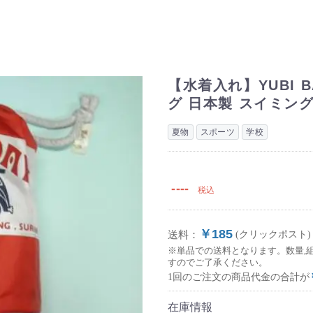
【水着入れ】YUBI B
グ 日本製 スイミン
夏物
スポーツ
学校
----
税込
￥185
送料：
(クリックポスト)
※単品での送料となります。数量,
すのでご了承ください。
1回のご注文の商品代金の合計が
在庫情報