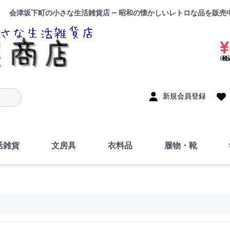
会津坂下町の小さな生活雑貨店 — 昭和の懐かしいレトロな品を販売
入力
新規会員登録
活雑貨
文房具
衣料品
履物・靴
インテリア
DIY・修理・自作
お風呂・トイレ
掃除・洗濯用具
裁縫
調理器具・料理関連
トイレットペーパー・
食器
筆記用具
事務用品
絵画・習字
テープ
玩具・おもちゃ
ノート
洋服
ジャージ・運動着
帽子
下着・手袋・靴下
鞄
アクセサリー・小物
ハンカチ・タオル類
化粧品
寝具
足袋
スリッパ
サンダル
シューズ
ちり紙・ティッシュ