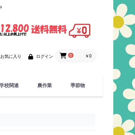
中
0
￥0
お気に入り
ログイン
学校関連
農作業
季節物
衣類
文具
運動用具
金属製品
竹・藁 製品
衣類品
春物
夏物
秋物
冬物