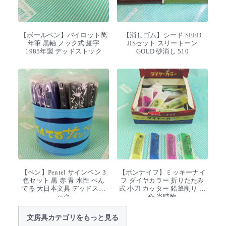
【ボールペン】パイロット萬
【消しゴム】シード SEED
年筆 黒軸 ノック式 細字
JISセット スリートーン
1985年製 デッドストック
GOLD 砂消し 510
【ペン】Pentel サインペン 3
【ボンナイフ】ミッキーナイ
色セット 黒 赤 青 水性 ぺん
フ ダイヤカラー 折りたたみ
てる 大日本文具 デッドスト
式 小刀 カッター 鉛筆削り 工
ック
作 当時物
文房具カテゴリをもっと見る