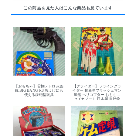
この商品を見た人はこんな商品も見ています
【おもちゃ】昭和レトロ 火薬
【グライダー】フライングラ
銃 BIG BANG-R3 熊よけにも
イダー 超新星フラッシュマン
使える鉄砲型玩具
風船 ヘリコプター おもちゃ
セイカノート 日本製 当時物