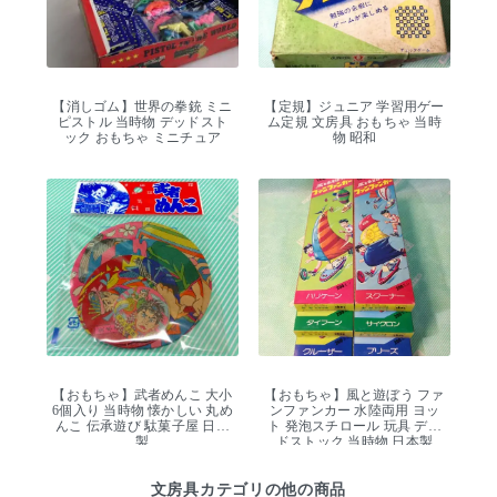
【消しゴム】世界の拳銃 ミニ
【定規】ジュニア 学習用ゲー
ピストル 当時物 デッドスト
ム定規 文房具 おもちゃ 当時
ック おもちゃ ミニチュア
物 昭和
【おもちゃ】武者めんこ 大小
【おもちゃ】風と遊ぼう ファ
6個入り 当時物 懐かしい 丸め
ンファンカー 水陸両用 ヨッ
んこ 伝承遊び 駄菓子屋 日本
ト 発泡スチロール 玩具 デッ
製
ドストック 当時物 日本製
文房具カテゴリの他の商品