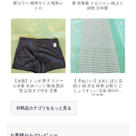
襟カラー 標準サイズ 昭和レ
寒 作業着 ドカジャン 綿入り
トロ
紺色 日本製
【水着】トンボ 男子 スクー
【 手ぬぐい】まめしぼり 豆
ル水着 水泳パンツ 無地 競泳
絞り 紺 水玉 鉢巻 お祭り ど
型 記名タグ付き 定番
じょうすくい 注染 綿100%
日本製
衣料品カテゴリをもっと見る
お客様からのレビュー