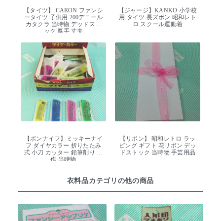
【タイツ】 CARON ファンシ
【ジャージ】KANKO 小学校
ータイツ 子供用 200デニール
用 タイツ 長ズボン 昭和レト
カタクラ 当時物 デッドスト
ロ スクール運動着
ック 厚手 丈夫
【ボンナイフ】ミッキーナイ
【リボン】 昭和レトロ ラッ
フ ダイヤカラー 折りたたみ
ピング ギフト 花リボン デッ
式 小刀 カッター 鉛筆削り 工
ドストック 当時物 手芸用品
作 当時物
衣料品カテゴリの他の商品