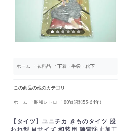
ホーム
衣料品
下着・手袋・靴下
この商品の他のカテゴリ
ホーム
昭和レトロ
80's(昭和55-64年)
【タイツ】ユニチカ きものタイツ 股
われ型 Mサイズ 和装用 静電防止加工