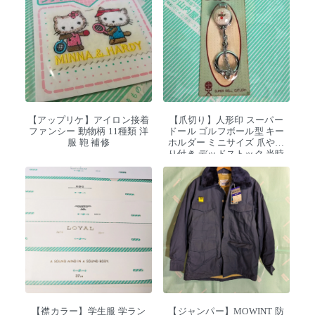
【アップリケ】アイロン接着
【爪切り】人形印 スーパー
ファンシー 動物柄 11種類 洋
ドール ゴルフボール型 キー
服 鞄 補修
ホルダー ミニサイズ 爪やす
り付き デッドストック 当時
物
【襟カラー】学生服 学ラン
【ジャンパー】MOWINT 防