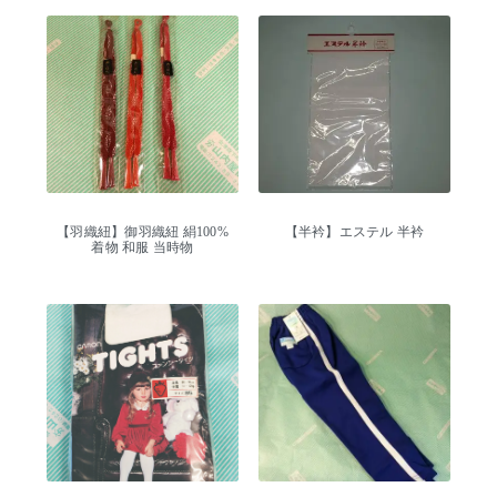
【羽織紐】御羽織紐 絹100%
【半衿】エステル 半衿
着物 和服 当時物