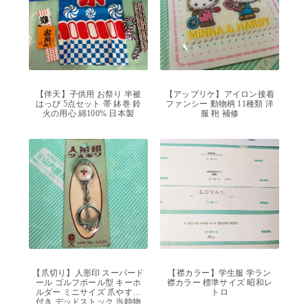
【伴天】子供用 お祭り 半被
【アップリケ】アイロン接着
はっぴ 5点セット 帯 鉢巻 鈴
ファンシー 動物柄 11種類 洋
火の用心 綿100% 日本製
服 鞄 補修
【爪切り】人形印 スーパード
【襟カラー】学生服 学ラン
ール ゴルフボール型 キーホ
襟カラー 標準サイズ 昭和レ
ルダー ミニサイズ 爪やすり
トロ
付き デッドストック 当時物