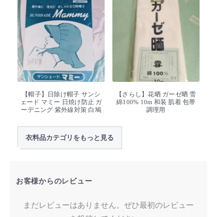
【帽子】日除け帽子 サンシ
【さらし】花晒 ガーゼ晒 雪
ェード マミー 日焼け防止 ガ
綿100% 10m 和装 肌着 包帯
ーデニング 紫外線対策 白鳩
調理用
衣料品カテゴリをもっと見る
お客様からのレビュー
まだレビューはありません。ぜひ最初のレビュー