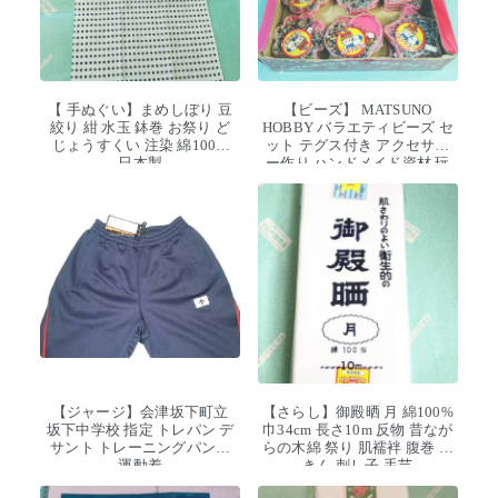
【 手ぬぐい】まめしぼり 豆
【ビーズ】 MATSUNO
絞り 紺 水玉 鉢巻 お祭り ど
HOBBY バラエティビーズ セ
じょうすくい 注染 綿100%
ット テグス付き アクセサリ
日本製
ー作り ハンドメイド資材 玩
具 デッドストック
【ジャージ】会津坂下町立
【さらし】御殿晒 月 綿100%
坂下中学校 指定 トレパン デ
巾34cm 長さ10m 反物 昔なが
サント トレーニングパンツ
らの木綿 祭り 肌襦袢 腹巻 ふ
運動着
きん 刺し子 手芸