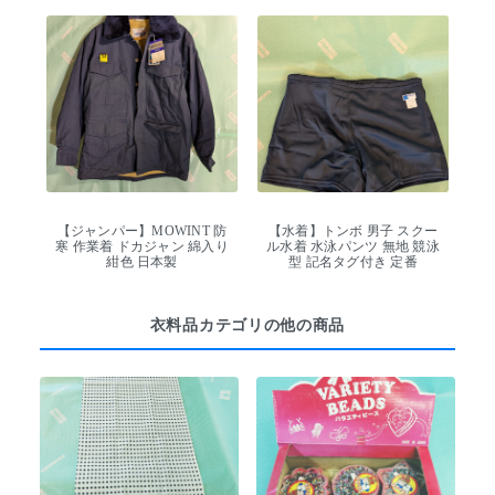
【ジャンパー】MOWINT 防
【水着】トンボ 男子 スクー
寒 作業着 ドカジャン 綿入り
ル水着 水泳パンツ 無地 競泳
紺色 日本製
型 記名タグ付き 定番
衣料品カテゴリの他の商品