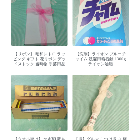
【リボン】 昭和レトロ ラッ
【洗剤】ライオン ブルーチ
ピング ギフト 花リボン デッ
ャイム 洗濯用粉石鹸 1300g
ドストック 当時物 手芸用品
ライオン油脂
【タオル掛け】 ヤギ印 新あ
【糸】ダルマ しつけ糸 白 横