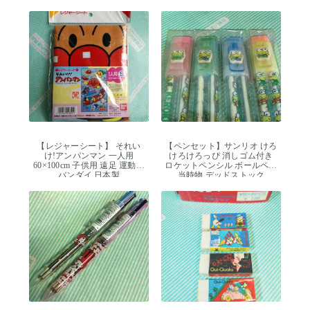
【レジャーシート】 それい
【ペンセット】サンリオ けろ
け!アンパンマン 一人用
けろけろっぴ 消しゴム付き
60×100cm 子供用 遠足 運動会
ロケットペンシル ボールペン
バンダイ 日本製
当時物 デッドストック