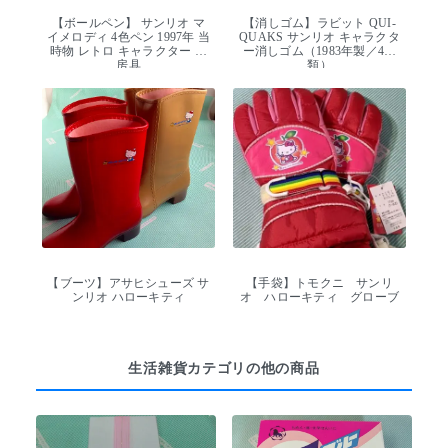
【ボールペン】 サンリオ マ
【消しゴム】ラビット QUI-
イメロディ 4色ペン 1997年 当
QUAKS サンリオ キャラクタ
時物 レトロ キャラクター 文
ー消しゴム（1983年製／4種
房具
類）
【ブーツ】アサヒシューズ サ
【手袋】トモクニ サンリ
ンリオ ハローキティ
オ ハローキティ グローブ
生活雑貨カテゴリの他の商品