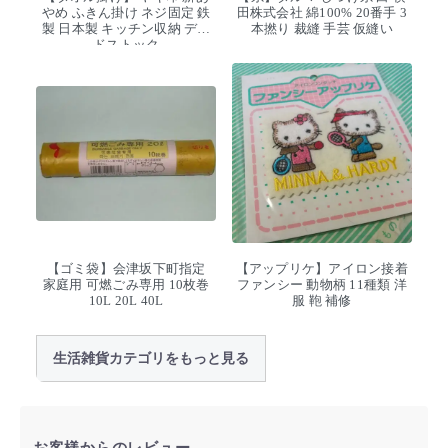
やめ ふきん掛け ネジ固定 鉄
田株式会社 綿100% 20番手 3
製 日本製 キッチン収納 デッ
本撚り 裁縫 手芸 仮縫い
ドストック
【ゴミ袋】会津坂下町指定
【アップリケ】アイロン接着
家庭用 可燃ごみ専用 10枚巻
ファンシー 動物柄 11種類 洋
10L 20L 40L
服 鞄 補修
生活雑貨カテゴリをもっと見る
お客様からのレビュー