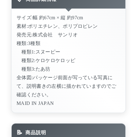
サイズ:幅 約67cm × 縦 約97cm
素材:ポリエチレン、ポリプロピレン
発売元:株式会社 サンリオ
種類:3種類
種類1:スヌーピー
種類2:ケロケロケロッピ
種類3:たあ坊
全体図:パッケージ前面が写っている写真に
て、説明書きの左横に描かれていますのでご
確認ください。
MAID IN JAPAN
商品説明