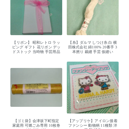
【リボン】 昭和レトロ ラッ
【糸】ダルマ しつけ糸 白 横
ピング ギフト 花リボン デッ
田株式会社 綿100% 20番手 3
ドストック 当時物 手芸用品
本撚り 裁縫 手芸 仮縫い
【ゴミ袋】会津坂下町指定
【アップリケ】アイロン接着
家庭用 可燃ごみ専用 10枚巻
ファンシー 動物柄 11種類 洋