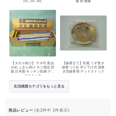
10L 20L 40L
服 鞄 補修
【タオル掛け】 ヤギ印 新あ
【線香立て】松風 うず巻き
やめ ふきん掛け ネジ固定 鉄
線香つり台 吊り下げ式 渦巻
製 日本製 キッチン収納 デッ
き型線香用 デッドストック
ドストック
生活雑貨カテゴリをもっと見る
商品レビュー
(全2件中
2
件表示)