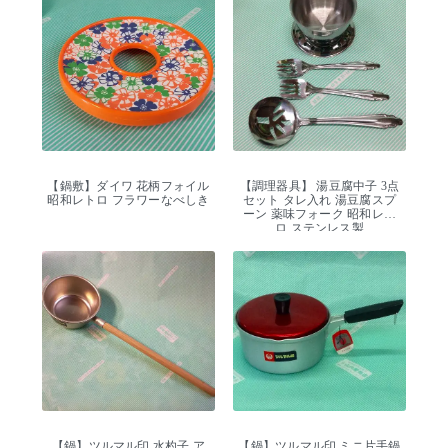
【鍋敷】ダイワ 花柄フォイル
【調理器具】 湯豆腐中子 3点
昭和レトロ フラワーなべしき
セット タレ入れ 湯豆腐スプ
ーン 薬味フォーク 昭和レト
ロ ステンレス製
【鍋】ツルマル印 水杓子 ア
【鍋】ツルマル印 ミニ片手鍋