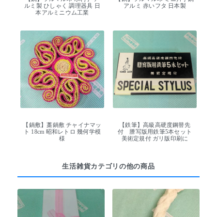
ルミ製 ひしゃく 調理器具 日
アルミ 赤いフタ 日本製
本アルミニウム工業
【鍋敷】藁鍋敷 チャイナマッ
【鉄筆】高級高硬度鋼替先
ト 18cm 昭和レトロ 幾何学模
付 謄写版用鉄筆5本セット
様
美術定規付 ガリ版印刷に
生活雑貨カテゴリの他の商品