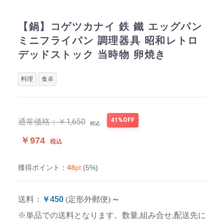
【鍋】コゲツカナイ 鉄 鐵 エッグパン
ミニフライパン 調理器具 昭和レトロ
デッドストック 当時物 卵焼き
料理
食卓
41%OFF
通常価格：
￥1,650
税込
￥974
税込
48
pt
(5%)
獲得ポイント：
送料：
￥450
(定形外郵便)
～
※単品での送料となります。数量,組み合せ,配送先に