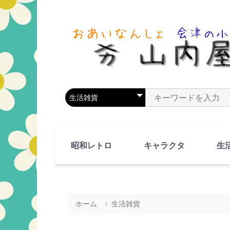
商品カテゴリを選択
商品名やキーワードを
昭和レトロ
キャラクタ
生
90's(平成2-11年)
80's(昭和55-64年)
70's(昭和45-54年)
60's(昭和35-44年)
50's(昭和25-34年)
40's(昭和15-24年)
30's(昭和5-14年)
漫画・アニメ
人物・動物
ホーム
生活雑貨