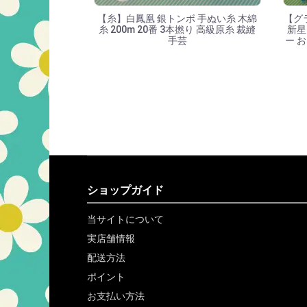
【糸】白鳳凰 銀トンボ 手ぬい糸 木綿
【グ
糸 200m 20番 3本撚り 高級原糸 裁縫
新星
手芸
ー 
ショップガイド
当サイトについて
実店舗情報
配送方法
ポイント
お支払い方法