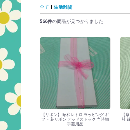
生活雑貨の商品一
全て
|
生活雑貨
566件
の商品が見つかりました
【リボン】 昭和レトロ ラッピング ギ
【糸
フト 花リボン デッドストック 当時物
社 
手芸用品