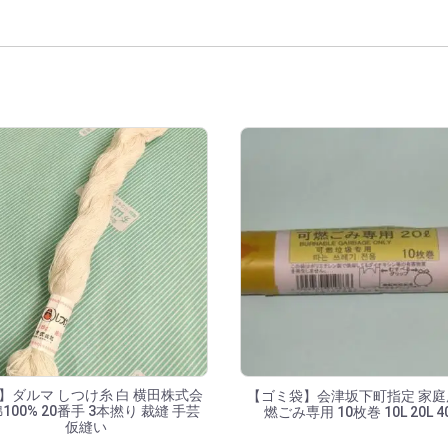
覧
】ダルマ しつけ糸 白 横田株式会
【ゴミ袋】会津坂下町指定 家庭
綿100% 20番手 3本撚り 裁縫 手芸
燃ごみ専用 10枚巻 10L 20L 4
仮縫い