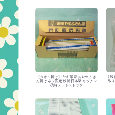
【タオル掛け】 ヤギ印 新あやめ ふき
【線
ん掛け ネジ固定 鉄製 日本製 キッチン
吊り
収納 デッドストック