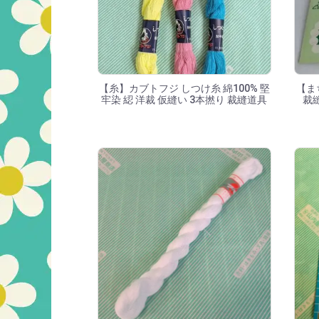
【糸】カブトフジ しつけ糸 綿100% 堅
【ま
牢染 綛 洋裁 仮縫い 3本撚り 裁縫道具
裁