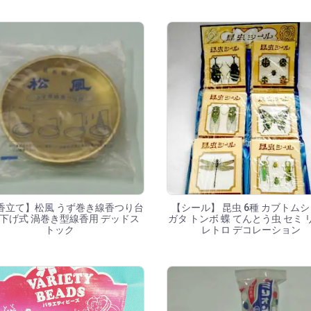
香立て】松風 うず巻き線香つり台
【シール】 昆虫 6種 カブトムシ
下げ式 渦巻き型線香用 デッドス
ガタ トンボ 蝶 てんとう虫 セミ 
トック
レトロ デコレーション