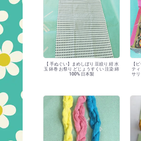
【 手ぬぐい】まめしぼり 豆絞り 紺 水
【ビー
玉 鉢巻 お祭り どじょうすくい 注染 綿
ティ
100% 日本製
サリ