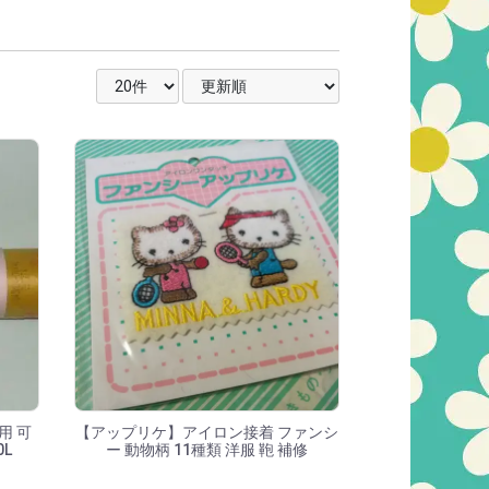
表示件数を選択
並び順を選択
用 可
【アップリケ】アイロン接着 ファンシ
0L
ー 動物柄 11種類 洋服 鞄 補修