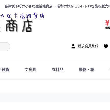
会津坂下町の小さな生活雑貨店 — 昭和の懐かしいレトロな品を販売
入力
新規会員登録
活雑貨
文房具
衣料品
履物・靴
インテリア
DIY・修理・自作
お風呂・トイレ
掃除・洗濯用具
裁縫
調理器具・料理関連
トイレットペーパー・
食器
筆記用具
事務用品
絵画・習字
テープ
玩具・おもちゃ
ノート
洋服
ジャージ・運動着
帽子
下着・手袋・靴下
鞄
アクセサリー・小物
ハンカチ・タオル類
化粧品
寝具
足袋
スリッパ
サンダル
シューズ
ちり紙・ティッシュ