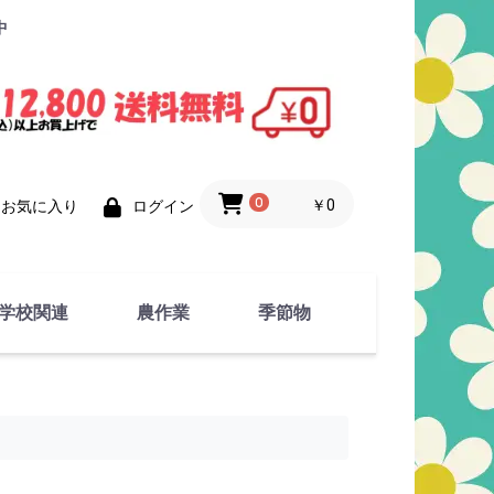
中
0
￥0
お気に入り
ログイン
学校関連
農作業
季節物
衣類
文具
運動用具
金属製品
竹・藁 製品
衣類品
春物
夏物
秋物
冬物