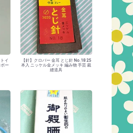
 トイ
【針】クロバー 金耳 とじ針 No.18 25
香ボー
本入 ニッケル金メッキ 編み物 手芸 裁
縫道具