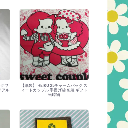
 クワ
【紙袋】 HEIKO 25チャームバック ス
リアル
ィートカップル 手提げ袋 包装 ギフト
当時物