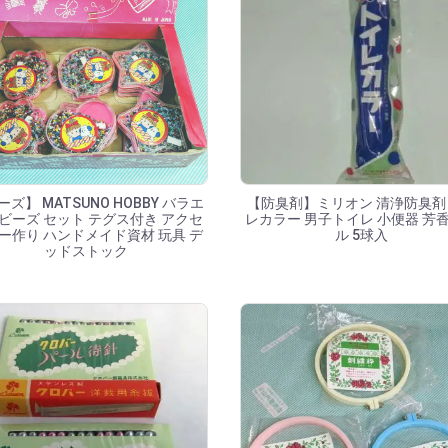
ズ】 MATSUNO HOBBY バラエ
【防臭剤】ミリオン 清浄防臭剤
ビーズ セット テグス付き アクセ
レカラー 男子トイレ 小便器 芳
ー作り ハンドメイド資材 玩具 デ
ル 5球入
ッドストック