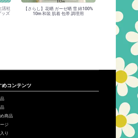
生活社
【さらし】花晒 ガーゼ晒 雪 綿100%
グッズ
10m 和装 肌着 包帯 調理用
すめコンテンツ
品
品
め商品
ージ
入り