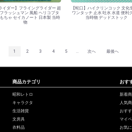
ライダー】フライングライダー 超
【蛇口】ハイクリンコック 文化
フラッシュマン 風船 ヘリコプタ
ワンタッチ 止水 吐水 水道 便利
おもちゃ セイカノート 日本製 当時
当時物 デッドストック
物
1
2
3
4
5
...
次へ
最後へ
商品カテゴリ
おす
昭和レトロ
新着商
キャラクタ
人気商
生活雑貨
おすす
文房具
マイペ
衣料品
お気に