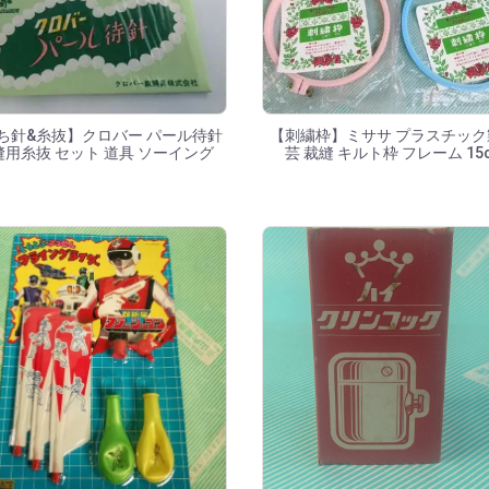
ち針&糸抜】クロバー パール待針
【刺繍枠】ミササ プラスチック
縫用糸抜 セット 道具 ソーイング
芸 裁縫 キルト枠 フレーム 15