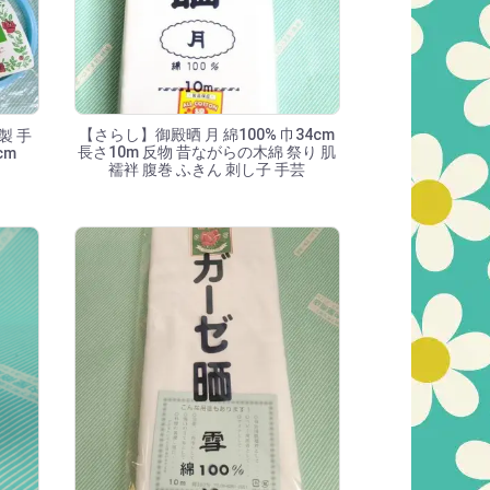
【さらし】御殿晒 月 綿100% 巾34cm
製 手
長さ10m 反物 昔ながらの木綿 祭り 肌
cm
襦袢 腹巻 ふきん 刺し子 手芸