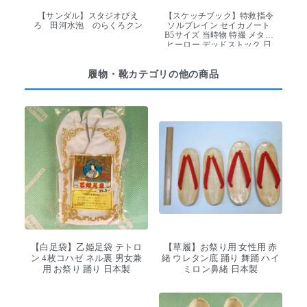
【サンダル】スタジオぴえ
【スケッチブック】特救指令
ろ 田河水泡 のらくろクン
ソルブレイン セイカノート
B5サイズ 当時物 特撮 メタル
ヒーロー デッドストック 日
本製
履物・靴カテゴリの他の商品
【白足袋】乙姫足袋 テトロ
【草履】お祭り用 女性用 赤
ン 4枚コハゼ ネル裏 男女兼
緒 ウレタン底 踊り 舞踊 ハイ
用 お祭り 踊り 日本製
ミロン鼻緒 日本製