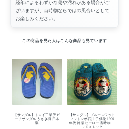
経年によるわずかな傷や汚れがある場合がご
ざいますが、当時物ならではの風合いとして
お楽しみください。
この商品を見た人はこんな商品も見ています
【サンダル】トロイ工業所 ビ
【サンダル】ブルースワット
ーチサンダル うさぎ柄 日本
フジトンボ石川 子供靴 1990
製
年代 特撮 ヒーロー 当時物 デ
ッドストック