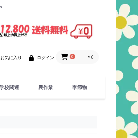
中
0
￥0
お気に入り
ログイン
学校関連
農作業
季節物
衣類
文具
運動用具
金属製品
竹・藁 製品
衣類品
春物
夏物
秋物
冬物