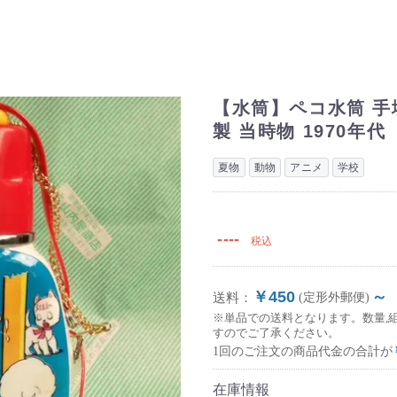
【水筒】ペコ水筒 手
製 当時物 1970年代
夏物
動物
アニメ
学校
----
税込
￥450
～
送料：
(定形外郵便)
※単品での送料となります。数量,
すのでご了承ください。
1回のご注文の商品代金の合計が
在庫情報