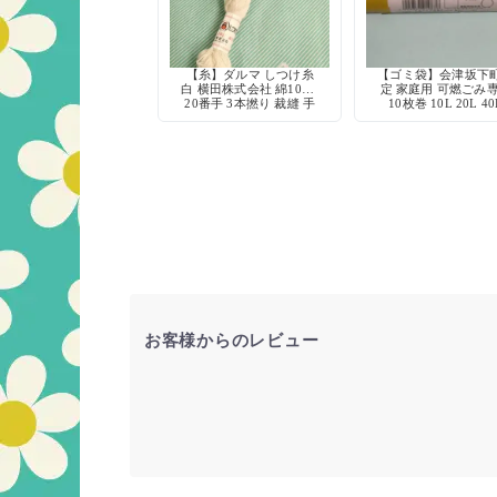
【糸】ダルマ しつけ糸
【ゴミ袋】会津坂下
白 横田株式会社 綿100%
定 家庭用 可燃ごみ
20番手 3本撚り 裁縫 手
10枚巻 10L 20L 40
芸 仮縫い
お客様からのレビュー