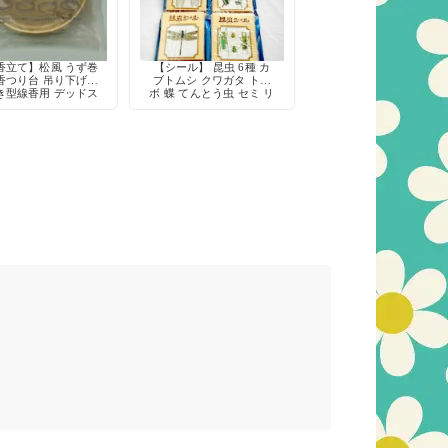
香立て】松風 うず巻
【シール】 昆虫 6種 カ
香つり台 吊り下げ式
ブトムシ クワガタ トン
き型線香用 デッドス
ボ 蝶 てんとう虫 セミ リ
トック
アル レトロ デコレーシ
ョン