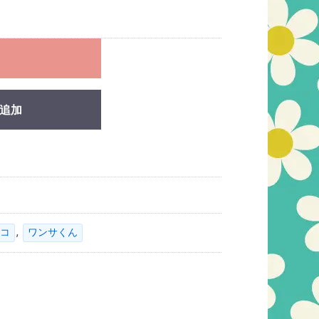
れ
追加
,
コ
ワンサくん