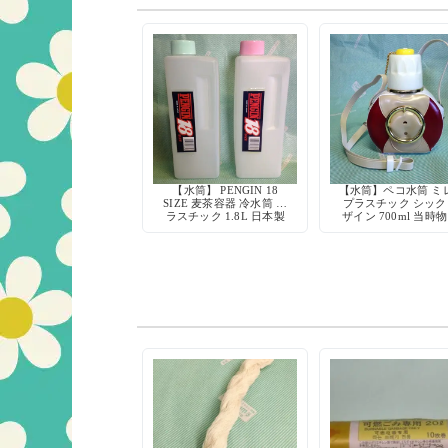
【水筒】 PENGIN 18
【水筒】ペコ水筒 ミ
SIZE 麦茶容器 冷水筒 プ
プラスチック シック
ラスチック 1.8L 日本製
ザイン 700ml 当時物
当時物 デッドストック
ッドストック 80年代
キッチン雑貨
サシノ化学工業