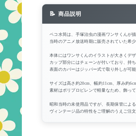
商品説明
ペコ水筒は、手塚治虫の漫画ワンサくんが描
当時のアニメ放送時期に販売されていた希
本体にはワンサくんのイラストが大きくデ
カップ部分にはチェーンが付いており、持
表面のカバーはジッパー式で取り外しが可
サイズは高さ約20cm、幅約11cm、厚み約6c
素材はポリプロピレンで軽量なため、飾っ
昭和当時の未使用品ですが、長期保管によ
ヴィンテージ品の特性をご理解のうえご注