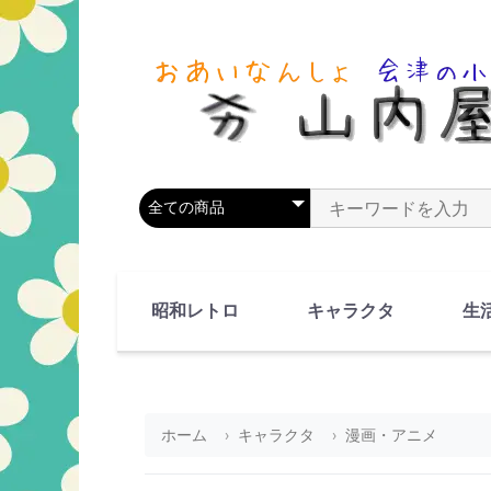
商品カテゴリを選択
商品名やキーワードを
昭和レトロ
キャラクタ
生
90's(平成2-11年)
80's(昭和55-64年)
70's(昭和45-54年)
60's(昭和35-44年)
50's(昭和25-34年)
40's(昭和15-24年)
30's(昭和5-14年)
漫画・アニメ
人物・動物
ホーム
キャラクタ
漫画・アニメ