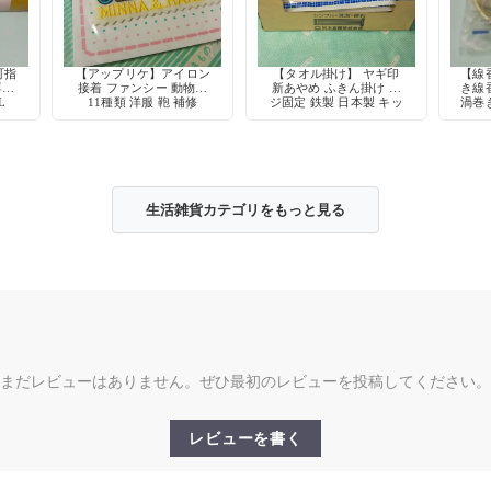
町指
【アップリケ】アイロン
【タオル掛け】 ヤギ印
【線
専用
接着 ファンシー 動物柄
新あやめ ふきん掛け ネ
き線
L
11種類 洋服 鞄 補修
ジ固定 鉄製 日本製 キッ
渦巻
チン収納 デッドストック
生活雑貨カテゴリをもっと見る
まだレビューはありません。ぜひ最初のレビューを投稿してください。
レビューを書く