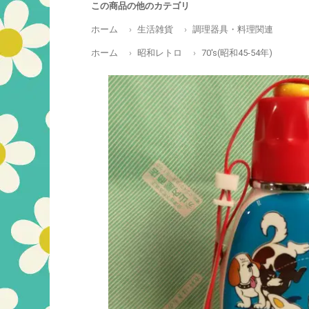
この商品の他のカテゴリ
ホーム
生活雑貨
調理器具・料理関連
ホーム
昭和レトロ
70's(昭和45-54年)