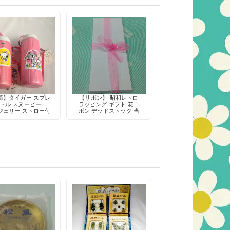
筒】タイガー スプレ
【リボン】 昭和レトロ
トル スヌーピー ト
ラッピング ギフト 花リ
ジェリー ストロー付
ボン デッドストック 当
90ml 昭和 キャラク
時物 手芸用品
ター