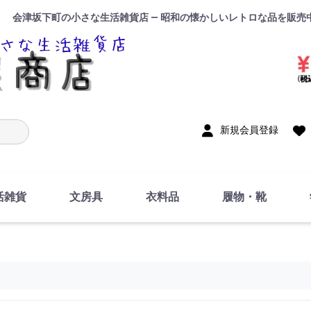
会津坂下町の小さな生活雑貨店 — 昭和の懐かしいレトロな品を販売
入力
新規会員登録
活雑貨
文房具
衣料品
履物・靴
インテリア
DIY・修理・自作
お風呂・トイレ
掃除・洗濯用具
裁縫
調理器具・料理関連
トイレットペーパー・
食器
筆記用具
事務用品
絵画・習字
テープ
玩具・おもちゃ
ノート
洋服
ジャージ・運動着
帽子
下着・手袋・靴下
鞄
アクセサリー・小物
ハンカチ・タオル類
化粧品
寝具
足袋
スリッパ
サンダル
シューズ
ちり紙・ティッシュ