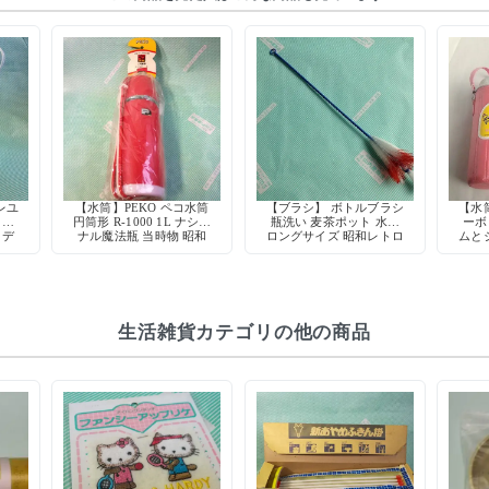
レユ
【水筒】PEKO ペコ水筒
【ブラシ】 ボトルブラシ
【水
 デ
円筒形 R-1000 1L ナショ
瓶洗い 麦茶ポット 水筒
ーボ
 デ
ナル魔法瓶 当時物 昭和
ロングサイズ 昭和レトロ
ムと
 ム
レトロ デッドストック
掃除道具
き 7
日本製
生活雑貨カテゴリの他の商品