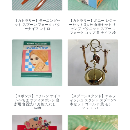
【カトラリー】モーニングセ
【カトラリー】ポニー レジャ
ット スプーン フォーク バタ
ーセット 3人分 食器セット キ
ーナイフ レトロ
ャンプ ピクニック スプーン
フォーク コップ 皿 ナイフ 栓
抜き デッドストック
【スポンジ】ニチレン ナイロ
【スプーンスタンド】エルフ
ンへちま ボディスポンジ 台
ィッシュ スタンド スプーン5
所用 食器洗い 万能 たわし 当
本セット ゴールド 葉 モチー
時物
フ カトラリー