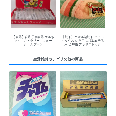
【食器】台和子供食器 エルち
【靴下】タオル編靴下 パイル
ゃん カトラリー フォー
ソックス 幼児用 11-12cm 子供
ク スプーン
用 当時物 デッドストック
生活雑貨カテゴリの他の商品