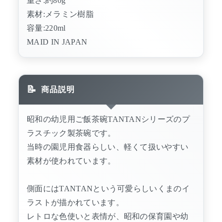
重さ:約80g
素材:メラミン樹脂
容量:220ml
MAID IN JAPAN
商品説明
昭和の幼児用ご飯茶碗TANTANシリーズのプ
ラスチック製茶碗です。
当時の園児用食器らしい、軽くて扱いやすい
素材が使われています。
側面にはTANTANという可愛らしいくまのイ
ラストが描かれています。
レトロな色使いと表情が、昭和の保育園や幼