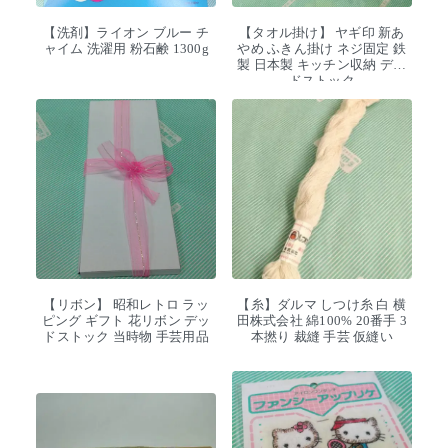
【洗剤】ライオン ブルー チ
【タオル掛け】 ヤギ印 新あ
ャイム 洗濯用 粉石鹸 1300g
やめ ふきん掛け ネジ固定 鉄
製 日本製 キッチン収納 デッ
ドストック
【リボン】 昭和レトロ ラッ
【糸】ダルマ しつけ糸 白 横
ピング ギフト 花リボン デッ
田株式会社 綿100% 20番手 3
ドストック 当時物 手芸用品
本撚り 裁縫 手芸 仮縫い