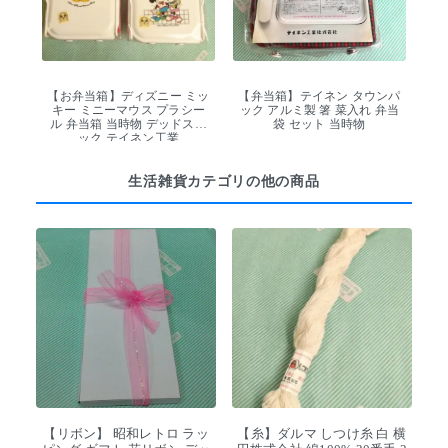
【お弁当箱】ディズニー ミッ
【弁当箱】テイネン タウンパ
キー ミニーマウス プラシー
ック アルミ製 箸 菜入れ 弁当
ル 弁当箱 当時物 デッドスト
袋 セット 当時物
ック テイネン工業
生活雑貨カテゴリの他の商品
【リボン】 昭和レトロ ラッ
【糸】ダルマ しつけ糸 白 横