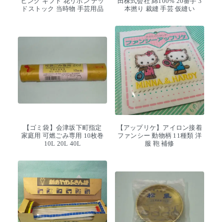
ピング ギフト 花リボン デッ
田株式会社 綿100% 20番手 3
ドストック 当時物 手芸用品
本撚り 裁縫 手芸 仮縫い
【ゴミ袋】会津坂下町指定
【アップリケ】アイロン接着
家庭用 可燃ごみ専用 10枚巻
ファンシー 動物柄 11種類 洋
10L 20L 40L
服 鞄 補修