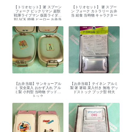
【トリオセット】箸 スプーン
【トリオセット】 箸 スプー
フォーク ビックリマン 超獣
ン フォーク カトラリー お弁
戦隊ライブマン 仮面ライダー
当 給食 当時物 キャラクター
BLACK 特撮 ヒーロー お弁当
給食 カトラリー
【お弁当箱】サンキョーアル
【お弁当箱】テイネン アルミ
ミ 安全菜入 おかず入れ アル
製 箸 箸箱 菜入付き 無地 デッ
ミ製 小判型 当時物 デッドス
ドストック ブック型 特大
トック