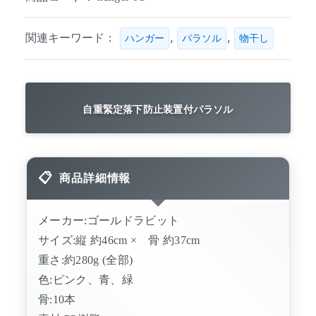
関連キーワード：
,
,
ハンガー
パラソル
物干し
自重緊定落下防止装置付パラソル
商品詳細情報
メーカー:ゴールドラビット
サイズ:縦 約46cm × 骨 約37cm
重さ:約280g (全部)
色:ピンク、青、緑
骨:10本