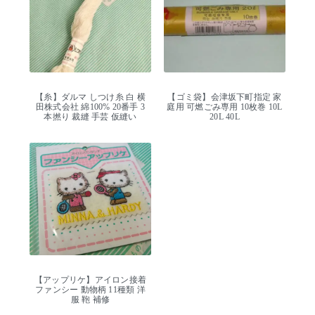
【糸】ダルマ しつけ糸 白 横
【ゴミ袋】会津坂下町指定 家
田株式会社 綿100% 20番手 3
庭用 可燃ごみ専用 10枚巻 10L
本撚り 裁縫 手芸 仮縫い
20L 40L
【アップリケ】アイロン接着
ファンシー 動物柄 11種類 洋
服 鞄 補修