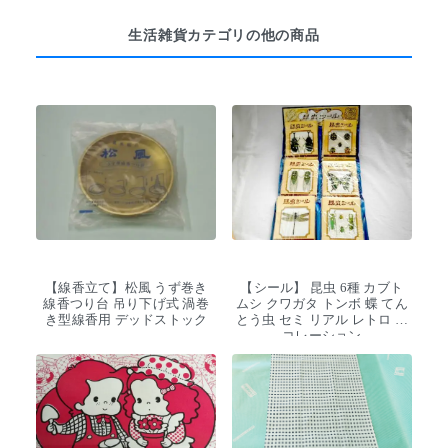
生活雑貨カテゴリの他の商品
【線香立て】松風 うず巻き
【シール】 昆虫 6種 カブト
線香つり台 吊り下げ式 渦巻
ムシ クワガタ トンボ 蝶 てん
き型線香用 デッドストック
とう虫 セミ リアル レトロ デ
コレーション