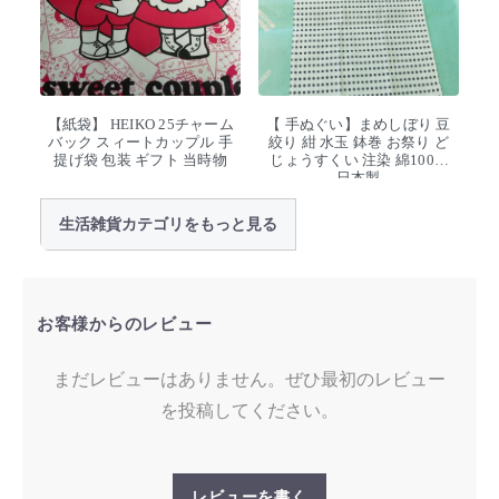
【紙袋】 HEIKO 25チャーム
【 手ぬぐい】まめしぼり 豆
バック スィートカップル 手
絞り 紺 水玉 鉢巻 お祭り ど
提げ袋 包装 ギフト 当時物
じょうすくい 注染 綿100%
日本製
生活雑貨カテゴリをもっと見る
お客様からのレビュー
まだレビューはありません。ぜひ最初のレビュー
を投稿してください。
レビューを書く