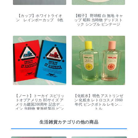
【カップ】ホワイトライオ
【帽子】 野球帽 白 無地 キャ
ン レインボーカップ 6色
ップ 昭和 当時物 デッドスト
ック シンプル ビンテージ
【ノート】トーカイ スピリッ
【化粧水】明色 アストリンゼ
トオブアメリカ B5サイズ ア
ン 化粧水 レトロコスメ 1960
メリカ建国200周年 記念デザ
年代 ピンクボトル レモンボ
イン 当時物 東海紙製品 ビン
トル
テージ
生活雑貨カテゴリの他の商品