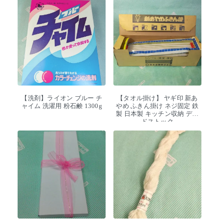
【洗剤】ライオン ブルー チ
【タオル掛け】 ヤギ印 新あ
ャイム 洗濯用 粉石鹸 1300g
やめ ふきん掛け ネジ固定 鉄
製 日本製 キッチン収納 デッ
ドストック