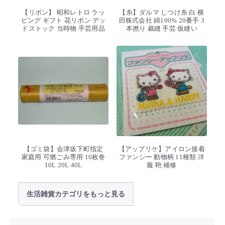
【リボン】 昭和レトロ ラッ
【糸】ダルマ しつけ糸 白 横
ピング ギフト 花リボン デッ
田株式会社 綿100% 20番手 3
ドストック 当時物 手芸用品
本撚り 裁縫 手芸 仮縫い
【ゴミ袋】会津坂下町指定
【アップリケ】アイロン接着
家庭用 可燃ごみ専用 10枚巻
ファンシー 動物柄 11種類 洋
10L 20L 40L
服 鞄 補修
生活雑貨カテゴリをもっと見る