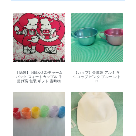
【紙袋】 HEIKO 25チャーム
【カップ】金属製 アルミ 学
バック スィートカップル 手
生コップ ピンク ブルー レト
提げ袋 包装 ギフト 当時物
ロ