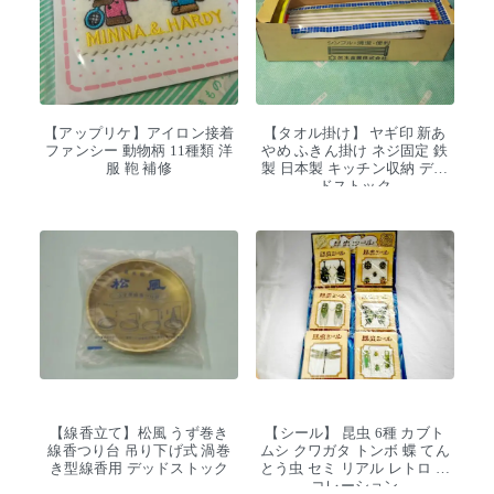
【アップリケ】アイロン接着
【タオル掛け】 ヤギ印 新あ
ファンシー 動物柄 11種類 洋
やめ ふきん掛け ネジ固定 鉄
服 鞄 補修
製 日本製 キッチン収納 デッ
ドストック
【線香立て】松風 うず巻き
【シール】 昆虫 6種 カブト
線香つり台 吊り下げ式 渦巻
ムシ クワガタ トンボ 蝶 てん
き型線香用 デッドストック
とう虫 セミ リアル レトロ デ
コレーション