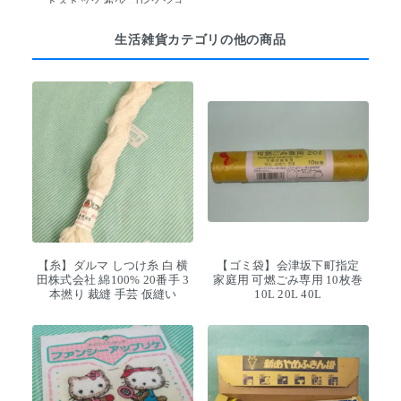
ドストック 希少 コレクショ
ン
生活雑貨カテゴリの他の商品
【糸】ダルマ しつけ糸 白 横
【ゴミ袋】会津坂下町指定
田株式会社 綿100% 20番手 3
家庭用 可燃ごみ専用 10枚巻
本撚り 裁縫 手芸 仮縫い
10L 20L 40L