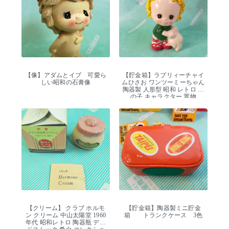
【像】アダムとイブ 可愛ら
【貯金箱】ラブリィーチャイ
しい昭和の石膏像
ムひさお ワンツーミーちゃん
陶器製 人形型 昭和 レトロ 女
の子 キャラクター 置物
【クリーム】 クラブ ホルモ
【貯金箱】陶器製ミニ貯金
ン クリーム 中山太陽堂 1960
箱 トランクケース 3色
年代 昭和レトロ 陶器瓶 デッ