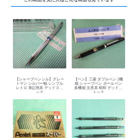
【シャープペンシル】グレー
【ペン】三菱 ダブルペン 2機
トマン シルバー軸 シンプル
能 シャープペン ボールペン
レトロ 筆記用具 デッドスト
多機能 文房具 昭和 デッドス
ック
トック