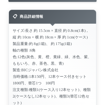
商品詳細情報
サイズ:長さ 約 15.5cm × 直径 約 0.8cm(1本) ,
縦 約 10cm × 横 約 18cm × 厚 約 1cm(ケース)
製品重量:約 8g(1箱)、 約 175g(1箱)
軸の種類 :6角
色:12色(灰色、黄、橙、黄緑、緑、水色、紫、
ももいろ、赤、茶色、黒、青)
製造:BICジャパン株式会社
当時価格:1本150円、12本ケース付きセット
1800円、替芯1つ 100円
注文種類:種類1(ケース入り12本セット)、種類
2(ケースなし12本セット)、種類3(替芯12色セ
ット)