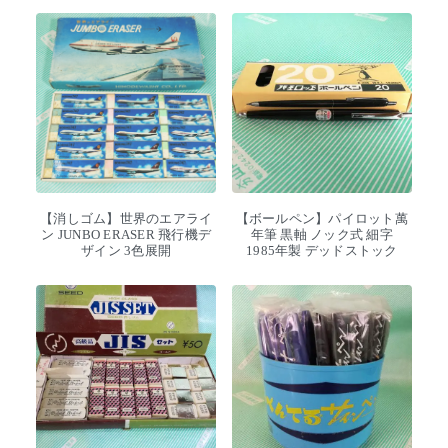
【消しゴム】世界のエアライ
【ボールペン】パイロット萬
ン JUNBO ERASER 飛行機デ
年筆 黒軸 ノック式 細字
ザイン 3色展開
1985年製 デッドストック