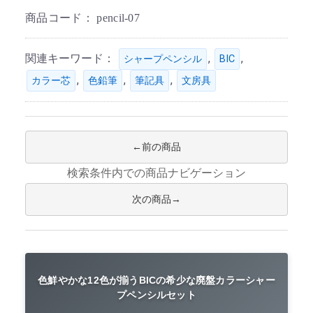
商品コード：
pencil-07
関連キーワード：
,
,
シャープペンシル
BIC
,
,
,
カラー芯
色鉛筆
筆記具
文房具
前の商品
検索条件内での商品ナビゲーション
次の商品
色鮮やかな12色が揃うBICの希少な廃盤カラーシャー
プペンシルセット