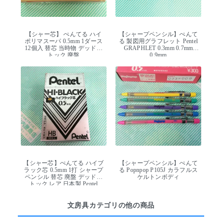
【シャー芯】 ぺんてる ハイ
【シャープペンシル】ぺんて
ポリマスーパ 0.5mm 1ダース
る 製図用グラフレット Pentel
12個入 替芯 当時物 デッドス
GRAPHLET 0.3mm 0.7mm
トック 廃盤
0.9mm
【シャー芯】ぺんてる ハイブ
【シャープペンシル】ぺんて
ラック芯 0.5mm 1打 シャープ
る Popnpop P105J カラフルス
ペンシル 替芯 廃盤 デッドス
ケルトンボディ
トック レア 日本製 Pentel
文房具カテゴリの他の商品