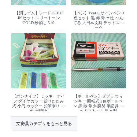
【消しゴム】シード SEED
【ペン】Pentel サインペン 3
JISセット スリートーン
色セット 黒 赤 青 水性 ぺん
GOLD 砂消し 510
てる 大日本文具 デッドスト
ック
【ボンナイフ】ミッキーナイ
【ボールペン】ゼブラ ウィ
フ ダイヤカラー 折りたたみ
ンキー 回転式 2色ボールペ
式 小刀 カッター 鉛筆削り 工
ン 黒 赤 希少 廃盤 筆記具 デ
作 当時物
ッドストック 日本製
文房具カテゴリをもっと見る