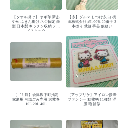
【タオル掛け】 ヤギ印 新あ
【糸】ダルマ しつけ糸 白 横
やめ ふきん掛け ネジ固定 鉄
田株式会社 綿100% 20番手 3
製 日本製 キッチン収納 デッ
本撚り 裁縫 手芸 仮縫い
ドストック
【ゴミ袋】会津坂下町指定
【アップリケ】アイロン接着
家庭用 可燃ごみ専用 10枚巻
ファンシー 動物柄 11種類 洋
10L 20L 40L
服 鞄 補修