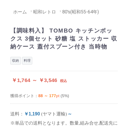
ホーム
昭和レトロ
80's(昭和55-64年)
【調味料入】 TOMBO キッチンボッ
クス 3個セット 砂糖 塩 ストッカー 収
納ケース 蓋付スプーン付き 当時物
収納
料理
￥1,764 ～ ￥3,546
税込
88 ～ 177
pt
(5%)
獲得ポイント：
送料：
￥1,190
(ヤマト運輸)
～
※単品での送料となります。数量,組み合せ,配送先に