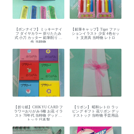
【ボンナイフ】ミッキーナイ
【鉛筆キャップ】Tiger ファッ
フ ダイヤカラー 折りたたみ
ションイラスト 少女 4色セッ
式 小刀 カッター 鉛筆削り 工
ト 文房具 当時物 レトロ
作 当時物
【折り紙】CHIKYU CARD フ
【リボン】 昭和レトロ ラッ
ラワーおりがみ 6種 お花 イラ
ピング ギフト 花リボン デッ
スト 70年代 当時物 デッドス
ドストック 当時物 手芸用品
トック 日本製