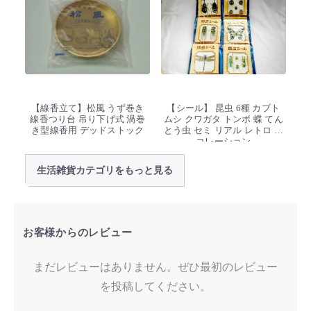
【線香立て】松風 うず巻き
【シール】 昆虫 6種 カブト
線香つり台 吊り下げ式 渦巻
ムシ クワガタ トンボ 蝶 てん
き型線香用 デッドストック
とう虫 セミ リアル レトロ デ
コレーション
生活雑貨カテゴリをもっと見る
お客様からのレビュー
まだレビューはありません。ぜひ最初のレビュー
を投稿してください。