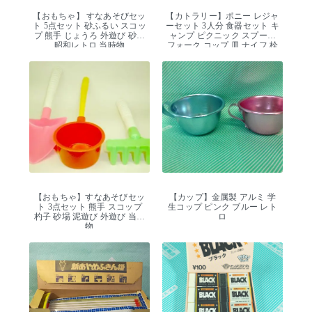
【おもちゃ】 すなあそびセッ
【カトラリー】ポニー レジャ
ト 5点セット 砂ふるい スコッ
ーセット 3人分 食器セット キ
プ 熊手 じょうろ 外遊び 砂場
ャンプ ピクニック スプーン
昭和レトロ 当時物
フォーク コップ 皿 ナイフ 栓
抜き デッドストック
【おもちゃ】すなあそびセッ
【カップ】金属製 アルミ 学
ト 3点セット 熊手 スコップ
生コップ ピンク ブルー レト
杓子 砂場 泥遊び 外遊び 当時
ロ
物