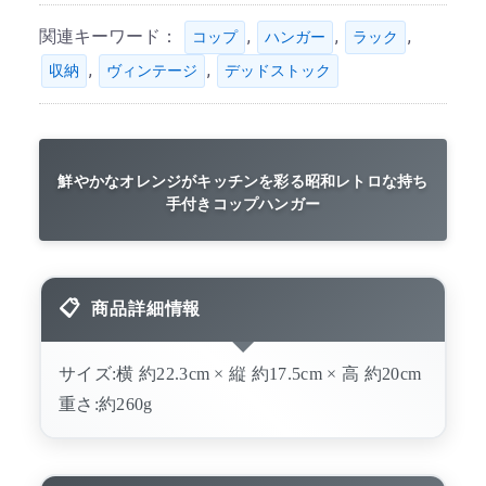
関連キーワード：
,
,
,
コップ
ハンガー
ラック
,
,
収納
ヴィンテージ
デッドストック
鮮やかなオレンジがキッチンを彩る昭和レトロな持ち
手付きコップハンガー
商品詳細情報
サイズ:横 約22.3cm × 縦 約17.5cm × 高 約20cm
重さ:約260g