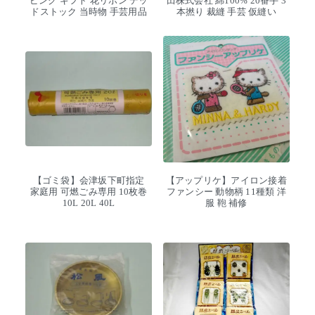
ピング ギフト 花リボン デッ
田株式会社 綿100% 20番手 3
ドストック 当時物 手芸用品
本撚り 裁縫 手芸 仮縫い
【ゴミ袋】会津坂下町指定
【アップリケ】アイロン接着
家庭用 可燃ごみ専用 10枚巻
ファンシー 動物柄 11種類 洋
10L 20L 40L
服 鞄 補修