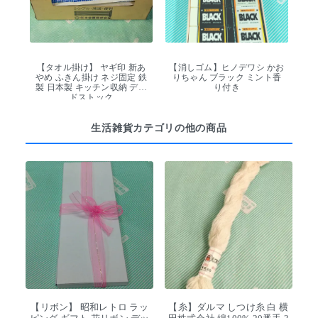
【タオル掛け】 ヤギ印 新あ
【消しゴム】ヒノデワシ かお
やめ ふきん掛け ネジ固定 鉄
りちゃん ブラック ミント香
製 日本製 キッチン収納 デッ
り付き
ドストック
生活雑貨カテゴリの他の商品
【リボン】 昭和レトロ ラッ
【糸】ダルマ しつけ糸 白 横