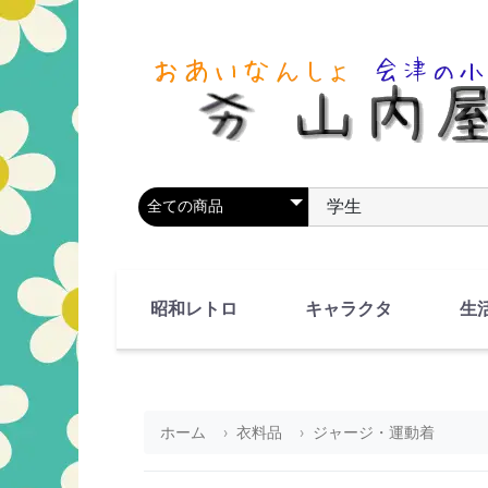
商品カテゴリを選択
商品名やキーワードを
昭和レトロ
キャラクタ
生
90's(平成2-11年)
80's(昭和55-64年)
70's(昭和45-54年)
60's(昭和35-44年)
50's(昭和25-34年)
40's(昭和15-24年)
30's(昭和5-14年)
漫画・アニメ
人物・動物
ホーム
衣料品
ジャージ・運動着