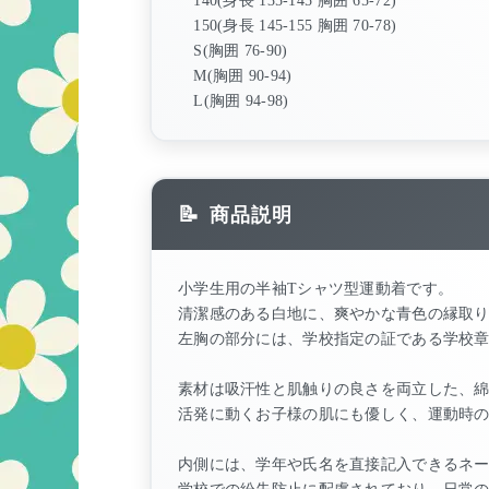
140(身長 135-145 胸囲 65-72)
150(身長 145-155 胸囲 70-78)
S(胸囲 76-90)
M(胸囲 90-94)
L(胸囲 94-98)
商品説明
小学生用の半袖Tシャツ型運動着です。
清潔感のある白地に、爽やかな青色の縁取
左胸の部分には、学校指定の証である学校
素材は吸汗性と肌触りの良さを両立した、綿
活発に動くお子様の肌にも優しく、運動時
内側には、学年や氏名を直接記入できるネ
学校での紛失防止に配慮されており、日常