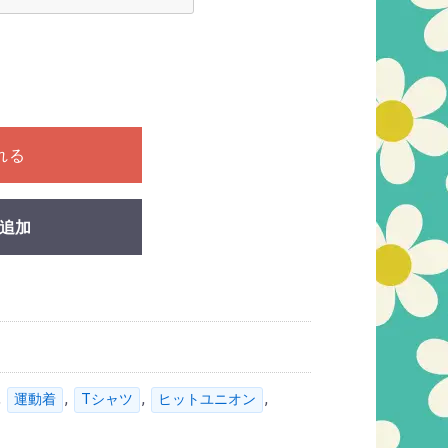
ださい
れる
追加
,
,
,
,
運動着
Tシャツ
ヒットユニオン