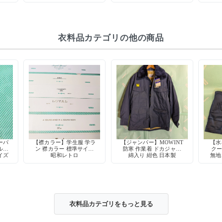
 当
DESCENTE 体操着 学校
シャツ
制服 会津坂下町
衣料品カテゴリの他の商品
ーパ
【襟カラー】学生服 学ラ
【ジャンパー】MOWINT
【水
ル型
ン 襟カラー 標準サイズ
防寒 作業着 ドカジャン
クー
イズ
昭和レトロ
綿入り 紺色 日本製
無地
スト
衣料品カテゴリをもっと見る