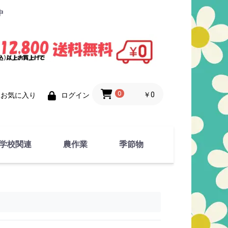
中
0
￥0
お気に入り
ログイン
学校関連
農作業
季節物
衣類
文具
運動用具
金属製品
竹・藁 製品
衣類品
春物
夏物
秋物
冬物