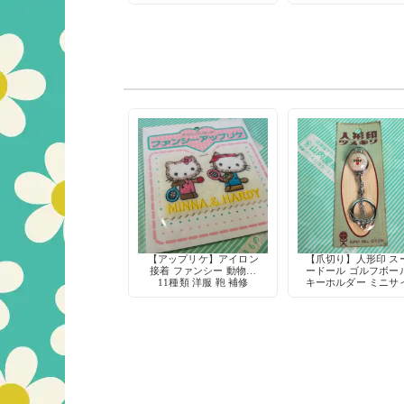
ングパンツ 運動着
パン デッドストック
時物
【アップリケ】アイロン
【爪切り】人形印 ス
接着 ファンシー 動物柄
ードール ゴルフボー
11種類 洋服 鞄 補修
キーホルダー ミニサ
爪やすり付き デッド
ック 当時物