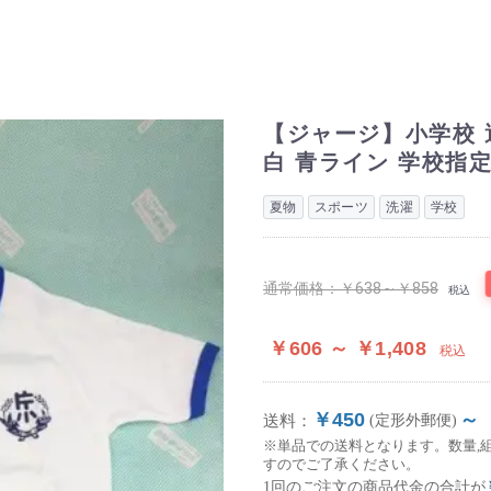
【ジャージ】小学校 
白 青ライン 学校指
夏物
スポーツ
洗濯
学校
通常価格：
￥638～￥858
税込
￥606 ～ ￥1,408
税込
￥450
～
送料：
(定形外郵便)
※単品での送料となります。数量,
すのでご了承ください。
1回のご注文の商品代金の合計が