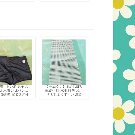
動着
着】トンボ 男子 ス
【 手ぬぐい】まめしぼり
ル水着 水泳パンツ
豆絞り 紺 水玉 鉢巻 お祭
 競泳型 記名タグ付
り どじょうすくい 注染
き 定番
綿100% 日本製