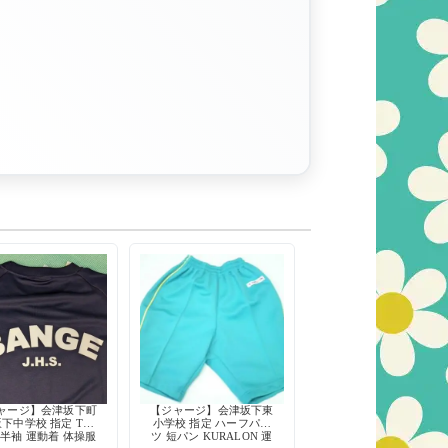
ャージ】会津坂下町
【ジャージ】会津坂下東
坂下中学校 指定 Tシ
小学校 指定 ハーフパン
 半袖 運動着 体操服
ツ 短パン KURALON 運