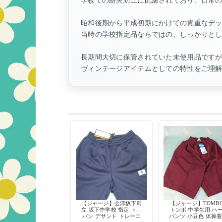
昭和後期から平成初期にかけての貴重なデ
当時の学校指定品ならではの、しっかりと
長期間大切に保管されていた未使用品です
ヴィンテージアイテムとしての特性をご理
【ジャージ】会津坂下町
【ジャージ】TOMB
立 坂下中学校 指定 トレ
トンボ 中学生用 ハ
パン デサント トレーニ
パンツ 小豆色 体操着