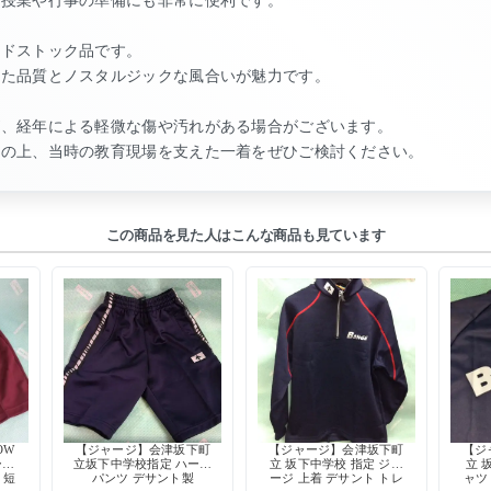
ッドストック品です。
した品質とノスタルジックな風合いが魅力です。
が、経年による軽微な傷や汚れがある場合がございます。
解の上、当時の教育現場を支えた一着をぜひご検討ください。
この商品を見た人はこんな商品も見ています
OW
【ジャージ】会津坂下町
【ジャージ】会津坂下町
【ジ
ーフ
立坂下中学校指定 ハーフ
立 坂下中学校 指定 ジャ
立 
 短
パンツ デサント製
ージ 上着 デサント トレ
ャツ