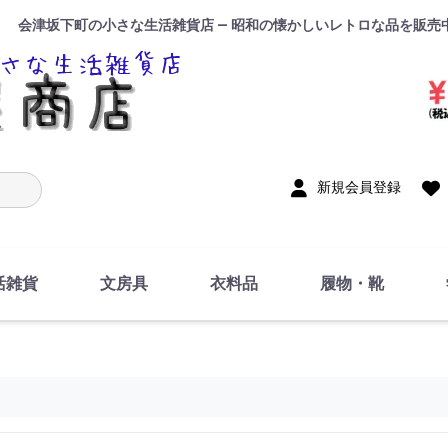
会津坂下町の小さな生活雑貨店 — 昭和の懐かしいレトロな品を販売
入力
新規会員登録
活雑貨
文房具
衣料品
履物・靴
インテリア
DIY・修理・自作
お風呂・トイレ
掃除・洗濯用具
裁縫
調理器具・料理関連
トイレットペーパー・
食器
筆記用具
事務用品
絵画・習字
テープ
玩具・おもちゃ
ノート
洋服
ジャージ・運動着
帽子
下着・手袋・靴下
鞄
アクセサリー・小物
ハンカチ・タオル類
化粧品
寝具
足袋
スリッパ
サンダル
シューズ
ちり紙・ティッシュ