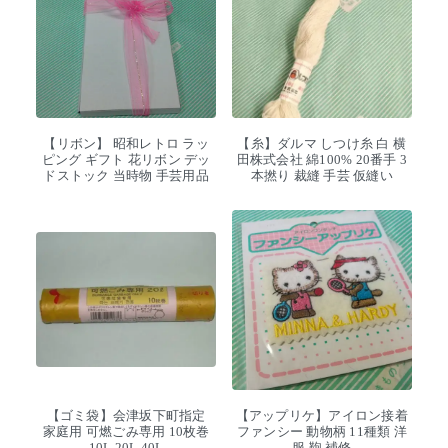
【リボン】 昭和レトロ ラッ
【糸】ダルマ しつけ糸 白 横
ピング ギフト 花リボン デッ
田株式会社 綿100% 20番手 3
ドストック 当時物 手芸用品
本撚り 裁縫 手芸 仮縫い
【ゴミ袋】会津坂下町指定
【アップリケ】アイロン接着
家庭用 可燃ごみ専用 10枚巻
ファンシー 動物柄 11種類 洋
10L 20L 40L
服 鞄 補修