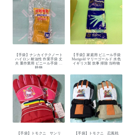
【手袋】ナンカイテクノート
【手袋】家庭用 ビニール手袋
ハイロン 耐油性 作業手袋 丈
Marigold マリーゴールド 水色
夫 重作業用 ビニール手袋 当
イギリス製 炊事 掃除 当時物
時物
【手袋】トモクニ サンリ
【手袋】トモクニ 忍風戦