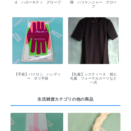
オ ハローキティ グローブ
隊 ハリケンジャー グロー
ブ
【手袋】パイロン ハンディ
【礼服】システィーヌ 婦人
ー ポリ手袋
礼服 フォーマルスーツなど
一式
生活雑貨カテゴリの他の商品