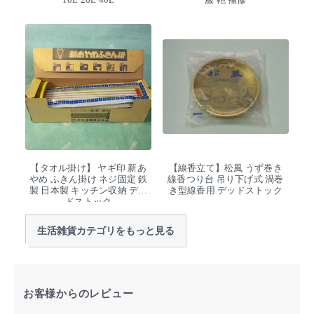
【タオル掛け】 ヤギ印 新あ
【線香立て】松風 うず巻き
やめ ふきん掛け ネジ固定 鉄
線香つり台 吊り下げ式 渦巻
製 日本製 キッチン収納 デッ
き型線香用 デッドストック
ドストック
生活雑貨カテゴリをもっと見る
お客様からのレビュー