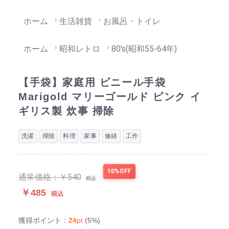
ホーム
生活雑貨
お風呂・トイレ
ホーム
昭和レトロ
80's(昭和55-64年)
【手袋】家庭用 ビニール手袋
Marigold マリーゴールド ピンク イ
ギリス製 炊事 掃除
洗濯
掃除
料理
家事
修繕
工作
10%OFF
通常価格：
￥540
税込
￥485
税込
24
pt
(5%)
獲得ポイント：