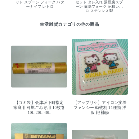
ット スプーン フォーク バタ
セット タレ入れ 湯豆腐スプ
ーナイフ レトロ
ーン 薬味フォーク 昭和レト
ロ ステンレス製
生活雑貨カテゴリの他の商品
【ゴミ袋】会津坂下町指定
【アップリケ】アイロン接着
家庭用 可燃ごみ専用 10枚巻
ファンシー 動物柄 11種類 洋
10L 20L 40L
服 鞄 補修