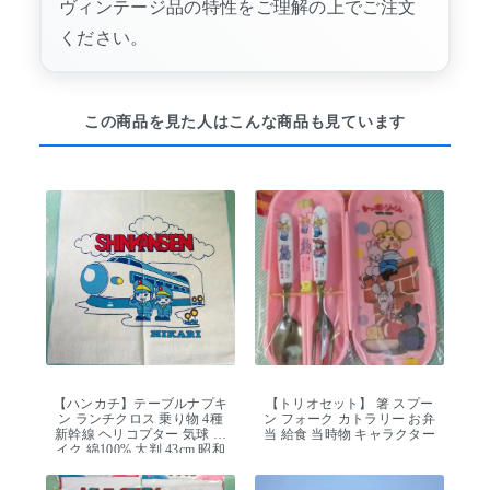
ヴィンテージ品の特性をご理解の上でご注文
ください。
この商品を見た人はこんな商品も見ています
【ハンカチ】テーブルナプキ
【トリオセット】 箸 スプー
ン ランチクロス 乗り物 4種
ン フォーク カトラリー お弁
新幹線 ヘリコプター 気球 バ
当 給食 当時物 キャラクター
イク 綿100% 大判 43cm 昭和
レトロ デッドストック