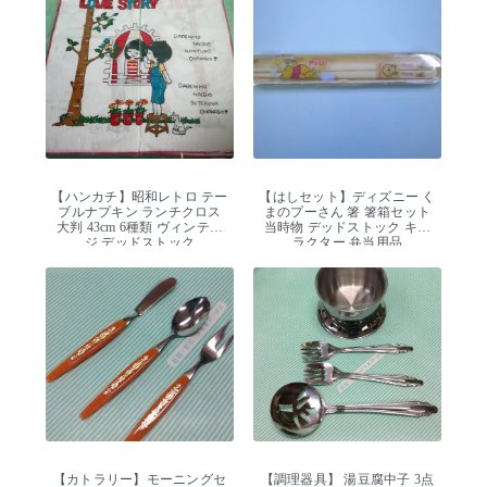
【ハンカチ】昭和レトロ テー
【はしセット】ディズニー く
ブルナプキン ランチクロス
まのプーさん 箸 箸箱セット
大判 43cm 6種類 ヴィンテー
当時物 デッドストック キャ
ジ デッドストック
ラクター 弁当用品
【カトラリー】モーニングセ
【調理器具】 湯豆腐中子 3点