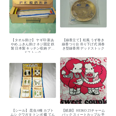
【タオル掛け】 ヤギ印 新あ
【線香立て】松風 うず巻き
やめ ふきん掛け ネジ固定 鉄
線香つり台 吊り下げ式 渦巻
製 日本製 キッチン収納 デッ
き型線香用 デッドストック
ドストック
【シール】 昆虫 6種 カブト
【紙袋】 HEIKO 25チャーム
ムシ クワガタ トンボ 蝶 てん
バック スィートカップル 手