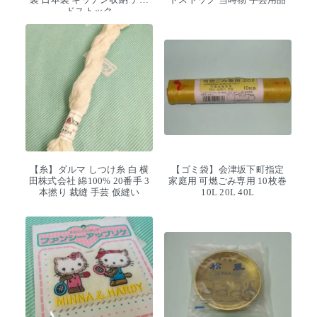
ドストック
【糸】ダルマ しつけ糸 白 横
【ゴミ袋】会津坂下町指定
田株式会社 綿100% 20番手 3
家庭用 可燃ごみ専用 10枚巻
本撚り 裁縫 手芸 仮縫い
10L 20L 40L