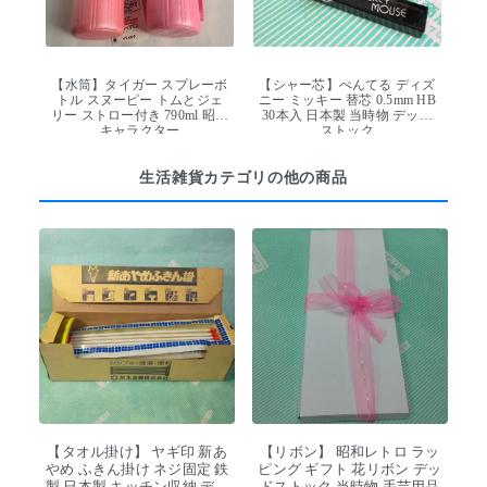
【水筒】タイガー スプレーボ
【シャー芯】ぺんてる ディズ
トル スヌーピー トムとジェ
ニー ミッキー 替芯 0.5mm HB
リー ストロー付き 790ml 昭和
30本入 日本製 当時物 デッド
キャラクター
ストック
生活雑貨カテゴリの他の商品
【タオル掛け】 ヤギ印 新あ
【リボン】 昭和レトロ ラッ
やめ ふきん掛け ネジ固定 鉄
ピング ギフト 花リボン デッ
製 日本製 キッチン収納 デッ
ドストック 当時物 手芸用品