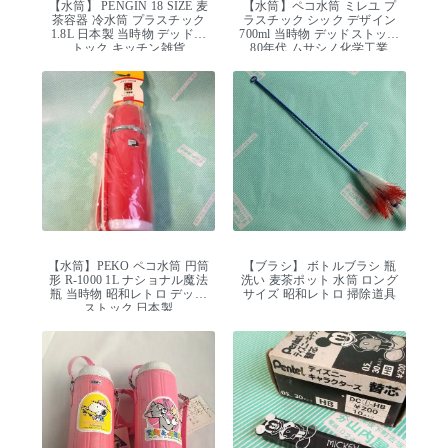
【水筒】 PENGIN 18 SIZE 麦
【水筒】ペコ水筒 ミレユ プ
茶容器 冷水筒 プラスチック
ラスチック シック デザイン
1.8L 日本製 当時物 デッドス
700ml 当時物 デッドストック
トック キッチン雑貨
80年代 ムサシノ化学工業
【水筒】PEKO ペコ水筒 円筒
【ブラシ】 ボトルブラシ 瓶
形 R-1000 1L ナショナル魔法
洗い 麦茶ポット 水筒 ロング
瓶 当時物 昭和レトロ デッド
サイズ 昭和レトロ 掃除道具
ストック 日本製