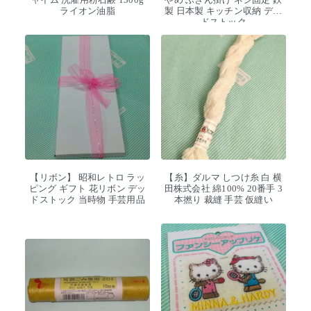
ライオン油脂
製 日本製 キッチン収納 デッ
ドストック
【リボン】 昭和レトロ ラッ
【糸】ダルマ しつけ糸 白 横
ピング ギフト 花リボン デッ
田株式会社 綿100% 20番手 3
ドストック 当時物 手芸用品
本撚り 裁縫 手芸 仮縫い