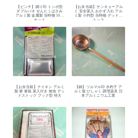
【ピンチ】踊り印 トンボ型
【お弁当箱】サンキョーアル
ダブルバネ せんたくばさみ
ミ 安全菜入 おかず入れ アル
アルミ製 金属製 当時物 10個
ミ製 小判型 当時物 デッドス
セット
トック
【お弁当箱】テイネン アルミ
【鍋】ツルマル印 水杓子 ア
製 箸 箸箱 菜入付き 無地 デッ
ルミ製 ひしゃく 調理器具 日
ドストック ブック型 特大
本アルミニウム工業