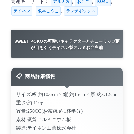
関連キーワード：
,
,
,
アルミ製
お弁当
KOKO
,
,
テイネン
板本こうこ
ランチボックス
SWEET KOKOの可愛いキャラクターとチューリップ柄
が目を引くテイネン製アルミお弁当箱
商品詳細情報
サイズ:幅 約10.6cm × 縦 約15cm × 厚 約3.12cm
重さ:約 110g
容量:250CC(お茶碗 約1杯半分)
素材:硬質アルミニウム板
製造:テイネン工業株式会社