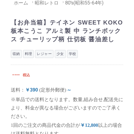
ホーム
昭和レトロ
80's(昭和55-64年)
【お弁当箱】テイネン SWEET KOKO
板本こうこ アルミ製 中 ランチボック
ス チューリップ柄 仕切板 醤油差し
収納
料理
レジャー
少女
学校
----
税込
送料：
￥390
(定形外郵便)
～
※単品での送料となります。数量,組み合せ,配送先に
より、料金が異なる場合がございますのでご了承く
ださい。
1回のご注文の商品代金の合計が
￥12,800
以上の場合
は送料無料となります。