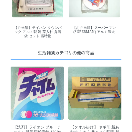
【弁当箱】テイネン タウンパ
【お弁当箱】スーパーマン
ック アルミ製 箸 菜入れ 弁当
(SUPERMAN) アルミ製大
袋 セット 当時物
生活雑貨カテゴリの他の商品
【洗剤】ライオン ブルーチ
【タオル掛け】 ヤギ印 新あ
ャイム 洗濯用粉石鹸 1300g
やめ ふきん掛け ネジ固定 鉄